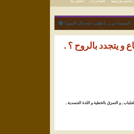
باسم مارمينا
اصدارات
اتصل بنا
السيده ا. ن. ر . ( طلبت عدم ذكر الإسم )
 و يتجدد بالروح ؟ .
جلباب , و التمزق بالخطية و اللذة الجسدية ,