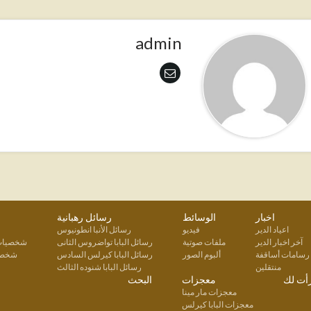
admin
اخبار
الوسائط
رسائل رهبانية
اعياد الدير
فيديو
رسائل الأنبا انطونيوس
آخر اخبار الدير
ملفات صوتية
رسائل البابا تواضروس الثانى
شخصيات 
رسامات أساقفة
ألبوم الصور
رسائل البابا كيرلس السادس
شخصيا
منتقلين
رسائل البابا شنوده الثالث
أت لك
معجزات
البحث
معجزات مار مينا
معجزات البابا كيرلس