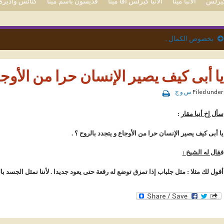
 كيرلس
الأنبا مينا
الأنبا كيرلس آفا مينا
قديسون باسم مينا
كنائس وأديرة 
بخصوص الكمال .
يا أبى كيف يصير الإنسان حرا من الأوجاع
Filed under
س و ج
سأل إخ أنبا مقار
:
يا أبى كيف يصير الإنسان حرا من الأوجاع و يتجدد بالروح ؟ .
ف
قال له الشيخ :
أقول لك مثلا : مثل جلباب إذا تمزق توضع له رقعة حتى يعود جديدا . لأننا نمثل الجسد بال