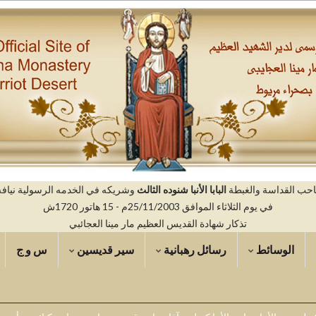
صاحب القداسة والغبطة
البابا الأنبا شنوده الثالث
وشريكه في الخدمه الرسولية نيافه ال
في يوم الثلاثاء الموافق 25/11/2003م - 15 هاتور 1720ش
تذكار شهادة القديس العظيم مار مينا العجائبي
الوسائط
رسائل رهبانية
سير قديسين
س و ج