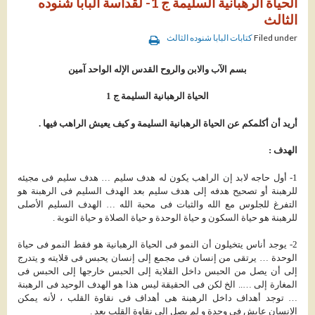
الحياة الرهبانية السليمة ج 1- لقداسة البابا شنوده
الثالث
Filed under
كتابات البابا شنوده الثالث
بسم الآب والابن والروح القدس الإله الواحد آمين
الحياة الرهبانية السليمة ج 1
أريد أن أكلمكم عن الحياة الرهبانية السليمة و كيف يعيش الراهب فيها .
الهدف :
1- أول حاجه لابد إن الراهب يكون له هدف سليم … هدف سليم فى مجيئه
للرهبنة أو تصحيح هدفه إلى هدف سليم بعد الهدف السليم فى الرهبنة هو
التفرغ للجلوس مع الله والثبات فى محبة الله … الهدف السليم الأصلى
للرهبنة هو حياة السكون و حياة الوحدة و حياة الصلاة و حياة التوبة .
2- يوجد أناس يتخيلون أن النمو فى الحياة الرهبانية هو فقط النمو فى حياة
الوحدة … يرتقى من إنسان فى مجمع إلى إنسان يحبس فى قلايته و يتدرج
إلى أن يصل من الحبس داخل القلاية إلى الحبس خارجها إلى الحبس فى
المغارة إلى ….. الخ لكن فى الحقيقة ليس هذا هو الهدف الوحيد فى الرهبنة
… توجد أهداف داخل الرهبنة هى أهداف فى نقاوة القلب ، لأنه يمكن
الإنسان عايش فى وحدة و لم يصل إلى نقاوة القلب بعد .