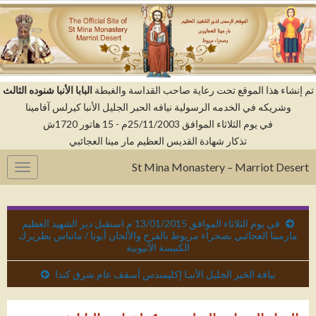
م إنشاء هذا الموقع تحت رعاية صاحب القداسة والغبطة
البابا الأنبا شنوده الثالث
وشريكه في الخدمه الرسولية نيافه الحبر الجليل الأنبا كيرلس آفامينا
في يوم الثلاثاء الموافق 25/11/2003م - 15 هاتور 1720ش
تذكار شهادة القديس العظيم مار مينا العجائبي
St Mina Monastery – Marriot Desert
gation
في يوم الثلاثاء الموافق 13/01/2015 م استقبل دير الشهيد العظيم
مارمينا العجائبي بصحراء مريوط بالفرح والألحان أبونا / ماتياس بطريرك
الكنيسة الأثيوبية
نيافة الحَبر الجليل الأنبـا إكليمندس أسقف عام شرق كندا