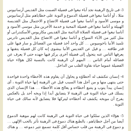
3- فى تاريخ الرهبنة نجد آباء نبغوا فى فضيلة الصمت مثل القديس أرسانيوس
مثلا ، أو أناسا نبغوا فى فضيلة الدموع و التوبة على خطاياهم مثل أرسانيوس
و موسى الأسود و أناسا نبغوا فى فضيلة الاتضاع و الاحتمال مثل القديسة
الهبيلة و أناسا نبغوا فى فضيلة المحبة و خدمة الآخرين مثل موسى الأسود و
أناسا نبغوا فى فضيلة الصلاة الدائمة مثل القديس مكاريوس الأسكندرانى أو
مثل كثير من الآباء السواح و أناسا نبغوا فى الاتضاع مثل القديس تادرس
تلميذ الأنبا باخوميوس … كل واحد أخذ فضيلة من الفضائل و سار فيها على
قدر طاقته … و قيل عن القديس الأنبا بيشوى إنه كان كل فضيلة يتقنها و
يعرفها الناس عنه يتحول إلى فضيلة أخرى يركز فيها جهده حتى لا يعرف عن
فضائله أمام الناس … المهم أن الرهبنة كانت بالنسبة لكل هؤلاء حياة
الفضيلة عموما حياة نقاوة القلب من الداخل .
4- إنسان تتكشف له أخطاؤه و يحاول أن يقاوم هذه الأخطاء واحدة فواحدة
حتى ينتهى منها و من أجل هذا السبب قيل عن الرهبنة إنها حياة التوبة ، أى
إنسان يبدأ يتوب و يتتبع أخطاءه و يعالج هذه الأخطاء … هذا الإنسان الذى
يسلك فى حياة التوبة فى الرهبنة لا يتضايق أبدا إذا وبخه أحد بل بالعكس
يفرح أن موبخه يكشف له أخطاءه ليتركها فلا يتضايق لأنه سالك فى حياة
التوبة .
5- هؤلاء الذين سلكوا فى حباة التوبة فى الرهبنة كانت لهم موهبة الدموع
أيضا من أجل خطاياهم ، بالطبع هناك دموع فى الرهبنة تأثر بالحب الإلهى …
و دموع فى الرهبنة من قلب حساس أقل كلمة تسمع تثير دموعه … و هناك