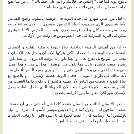
دموع توبة كما قيل ” إجلس فى قلايتك و إبك على خطاياك ” … من منا يضع
أمام نفسه أن يجلس فى قلايته و يبكى على خطاياه ؟
6- لعل من الذين ظهروا فى حباة التوبة فى الرهبنة بأسلوب واضح القديس
الأنبا شيشوى الذى يسمونه أحيانا القديس صيصوى … حتى ساعة خروج
روحه من جسده كان يطلب فرصة أخرى ليتوب … القديس الأنبا شيشوى
سكن فى البرية الشرقية فى جبل أنطونيوس فى وقت من الأوقات .
7- إذا من أهداف الرهبنة الداخلية حياة التوبة و تنقية القلب و إكتشاف
الضعفات و متابعة هذه الضعفات لكى يتركها الإنسان و مثل هذا الإنسان لا
يتعب من التوبيخ بل يفرح به … و أيضا تكون له موهبة الدموع … و أيضا يكون
إنسان متضع كإنسان تائب كما يقول فى الرهبنة ” هذا أبر منى و هذا أفضل
منى و هذا أقوى منى و هذا أنقى منى و … ” و يرى جميع الناس أفضل منه
لأنه سالك فى طريق التوبة … فحباة التوبة تعطيه الإتضاع … و بالطبع مع
حياة التوبة لا يغضب من الناس لأن نفسه مكسورة داخله و دائما الغضب من
الناس مصحوب بكبرياء فى القلب لأن الكبرياء الذى داخل القلب يجعل
الإنسان يثور لكرامته و لما يثور لكرامته يغضب .
8- لكن الإنسان التائب هو إنسان متضع كلما قيل له شئ يرى أن حقيقته
أصعب مما قيل له … يقول كما قال القديس موسى الأسود لما طرد من البابا
ثاؤفيلس أثناء رسامته قال ” حسنا فعلوا بك يا أسود اللون يا رمادى الجلد ما
دمت لست بإنسان فلماذا تقف وسط الناس ؟ ” …