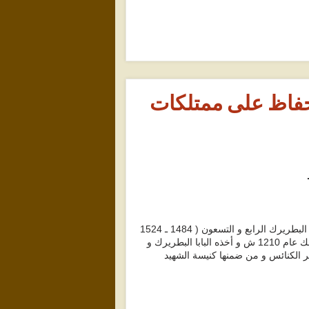
الحفاظ على ممتلكات
خلال حكم الملك الأشرف قايتباى ( 1467 ـ 1495 م ) , و عهد البابا يؤانس ( 13) البطريرك الرابع و التسعون ( 1484 ـ 1524
م ) , تشاور الأراخنة بخصوص تعمير الكنائس التى تهدمت و كتبوا خطابا إلى الملك عام 1210 ش و أخذه البابا البطريرك و
ير الكنائس و من ضمنها كنيسة الشهيد