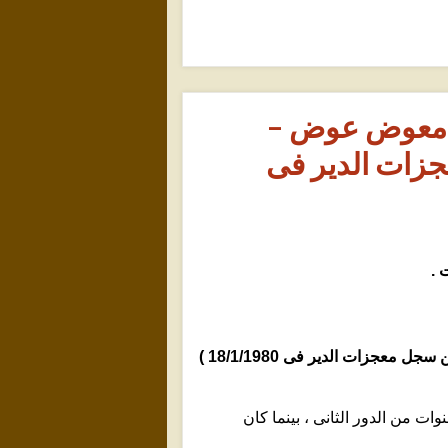
ض معوض عوض –
جزات الدير فى
 .
+ السيد المهندس / عوض معوض عوض – شارع العروبة بدكرنس . ( من سجل معجزات الدير فى 18/1/1980 )
 من الدور الثانى ، بينما كان