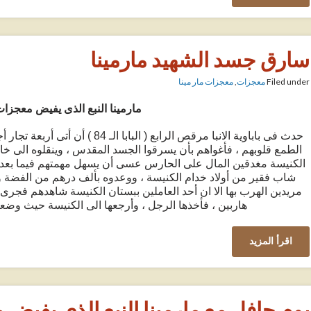
سارق جسد الشهيد مارمينا
Filed under
معجزات
,
معجزات مار مينا
مارمينا النبع الذى يفيض معجزا
حدث فى باباوية الانبا مرقص الرابع ( الب
الطمع قلوبهم ، فأغواهم بأن يسرقوا الجسد المقدس ، وينقلوه الى خارج 
الكنيسة مغدقين المال على الحارس عسى أن يسهل مهمتهم فيما بعد وأ
شاب فقير من أولاد خدام الكنيسة ، ووعدوه بألف درهم من الفضة وفى 
مريدين الهرب بها الا ان أحد العاملين ببستان الكنيسة شاهدهم فجرى خل
هاربين ، فأخذها الرجل ، وأرجعها الى الكنيسة حيث وضع
اقرأ المزيد
يوم حافل مع مارمينا النبع الذى يفيض