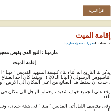
اقرأ المزيد
إقامة الميت
Filed under
معجزات
,
معجزات مار مينا
مارمينا : النبع الذى يفيض معجز
إقامة الميت
يذكر لنا التاريخ أنه أثناء بناء كنيسة الشهيد القديس ” مينا ” الا
أثناسيوس الرسولى ( البابا الـ 20 ) . وبي
، حدث أن سقط هذا الصانع من أعلى المكان الى الارض ، و
وقع على الجميع خوف شديد ، وحملوا الرجل الى مكان فى ال
الغد .
وفى منتصف الليل أتى القديس ” مينا ” فى هيئة جندى ، وتق
الصليب المقدس …