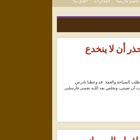
باسم مارمينا
اصدارات
اتصل بنا
ذر أن لا ينخدع
فى طلب السياحة والعفة قد وعظنا تادرس
 أردت أن تعيننى، وتخلص بعد اللـه نفسى فأرسلنى