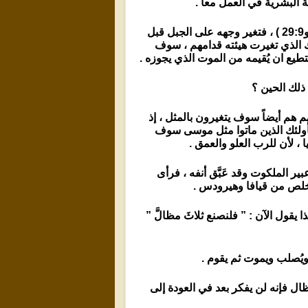
 البشرية في العمل معاً .
أظهر لهم الرب إمكانية ان يتغيرَّ حينما ” صارت هيئةُ وجهه مُتغيرةً ” ( لو29:9 ) ، فتغير وجهه على الجبل قبل
اك الذي تغيرت هيئته قدامهم ، سوف
طيع ان يُقيمه من الموت الذي يجوزه .
 ذلك الحين ؟
نهم هم أيضاً سوف يتغيرون بالمثل ، إذ
 فأولئك الذين ماتوا مثل موسى سوف
 ، لأن للرب العلو والعمق .
ر الملكوت وقد عَبَّق أنفه ، فرأى
 تخلص من قيافا وهيرودس .
لرب مرة بقوله : ” حاشاكَ يارب ” ( مت22:16 ) ، هكذا يقول الآن : ” فلنصنع ثلاثَ مظالَّ ”
ال فإنه لن يفكر بعد في العودة إلى