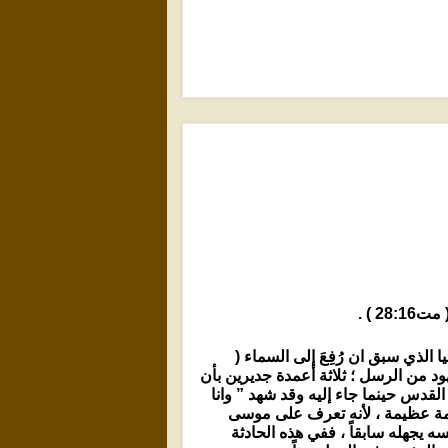
2 ) .
 الذي سبق ان رُفِعَ إلى السماء (
لذي أُقيمَ من الأموات ( مت3:17 ) وثلاثة شهود من الرسل ؛ ثلاثة أعمدة جديرين بأن
القدس حينما جاء إليه وقد شهد ” وانا
غم أميته – بحكمة عظيمة ، لأنه تعرف على موسى
 يجهله سابقاً ، ففي هذه الحادثة