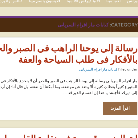
 كيرلس
الأنبا مينا
الأنبا كيرلس آفا مينا
قديسون باسم مينا
كنائس وأديرة 
CATEGORY:
كتابات مار افرام السريانى
رسالة إلى يوحنا الراهب فى الصبر والح
بالأفكار فى طلب السياحة والعفة
Filed under
كتابات مار افرام السريانى
مار افرام السرياني رسالة إلى يوحنا الراهب فى الصبر والحذر أن لا ينخدع بالأفكار 
المتورع كثيراً بعظاتٍ كثيرة ألا يبتعد عن موضعه، وما أمكننا أن نقنعه. بل قال أنا: إن
إلى ديرك. فأجبته: يا هذا إن اهتمام الدير قد …
اقرأ المزيد