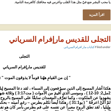
يا
محب
البشر
ضع
فيّ
مثل
هذا
القلب
واغرس
فيه
مخافتك
كالغرسة
النامية
.
اقرأ المزيد
التجلى للقديس مارإفرام السرياني
Filed under
كتابات مار افرام السريانى
التجلى
للقديس مارإفرام السرياني
” إن من القيامِ ههُنا قوماً لا يذوقون الموت ” ( مت8:16
هكذا أشار المسيح إلى الذين سيرُفعون إلى السماء ، لقد دعا المسيح إيليا
2مل2: 10-12 ) ، وموسى ا
يشهدوا عن الملكوت ، وكما تعرَّف المعمدان سابقًا على المسيح بالروح 
لمْ أكُنْ اعرفُهُ ” ( يو31:1 ) ، هكذا أيضاً تكلم بطرس – ر
وإيليا ، لقد نطق الروح معبراً عن نفسه على فم بطرس بأمر كان هو نفسه