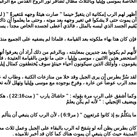
الخاصة بموسى وإيليا وبالثلاث مظال تضافر نور الروح القدس مع الرغبة
أن يموت حتى لا يشكوا في تغير وجهه بعد موته ، وحتى ما يعلموا أن ذ
يُقيم الجسد الذي لبسه بالمثل ، فالذي أعطى لجسده الخاص مجداً ، يست
فإن كان هذا بهاء ملكوته بعد القيامة ، فلماذا لم يضفيه على الجميع منذ
لأَّنهم لم يكونوا بعد جديرين بمعاينته ، وبالرغم من ذلك أراد أن يعرفوا أ
استحضر هذين الاثنين ، موسى وإيليا ، حتى ما نؤمن بالقيامة العتيدة ،
يقومون ، وأولئك الذين سيكونون أحياء حينئذٍ سوف يُختطفون كمثال إيليا
لقد سُرَّ بطرس أن يرى الجبل وقد خلا من منازعات الكتبة ، وطاب له عبي
مجد الرب عوضاً عن عاره ، وفرِحَ بوجوده مع موسى وإيليا وتهلل لأنه
وكما أشفق على ا
ويضيف الإنجيلي : ” لأنه لم يكُن يعلمُ
ما يتكلَّمُ بهِ إذ كانوا مُرتعبِيِنَ ” ( مر6:9 ) ، لأن الرب كان ينبغي أن يتألم ويُصلب ويموت ثم يقوم .
كان بطرس يظن أنه لو سَمَحَ له الرب بالبقاء على الجبل وعمل ثلاث مظ
المدينة حيث كان ينبغي أن يموت هناك كما كان قد أخبر تلاميذه .