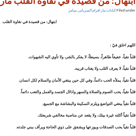
ابتهال: من قصيدة في نقاوة القلب مار 
Filed under
كتابات مار افرام السريانى
,
ميامر
ابتهال
:
من
قصيدة
في
نقاوة
القلب
اللهم
اخلق
فيّ
:
قلباً
نقياً،
عفيفاً
طاهراً،
بسيطاً،
لا
يفكر
بالشر،
ولا
تأوي
اليه
الشهوات
.
قلباً
نقياً،
لا
يعرف
الثلب
ولا
يغتاب
قريبه
.
قلباً
نقياً،
يملأه
الحب
دائماً،
وفي
كل
حين
يبتغي
الأمان
والسلام
لكل
انسان
.
قلباً
نقياً،
يحب
الصوم
والصلاة
والسهر
واذلال
الجسد
والعمل
والتعب
دائماً
.
قلباً
نقياً
يبتغي
التواضع
ويلزم
السكينة
والبشاشة
مع
الجميع
.
قلباً
نقياً
أكلته
غيرة
بيتك،
ولا
يقعد
عن
مناصب
ة
مخالفي
شريعتك
.
قلباً
نقياً
يحب
الصدقات
ويوزعها
ويشفق
على
ذوي
الحاجة
ويرأف
ببني
جلدته
.