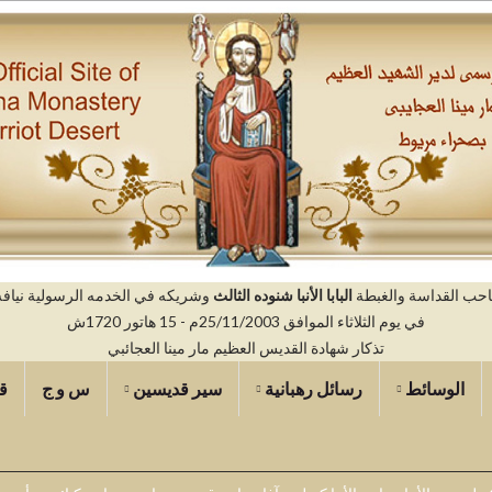
صاحب القداسة والغبطة
البابا الأنبا شنوده الثالث
وشريكه في الخدمه الرسولية نيافه ال
في يوم الثلاثاء الموافق 25/11/2003م - 15 هاتور 1720ش
تذكار شهادة القديس العظيم مار مينا العجائبي
الوسائط
رسائل رهبانية
سير قديسين
س و ج
ق