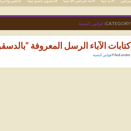
 كيرلس
الأنبا مينا
الأنبا كيرلس آفا مينا
قديسون باسم مينا
كنائس وأديرة 
CATEGORY:
قوانين كنسية
كتابات الآباء الرسل المعروفة “بالدسقو
Filed under
قوانين كنسية