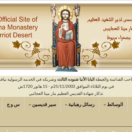
صاحب القداسة والغبطة
البابا الأنبا شنوده الثالث
وشريكه في الخدمه الرسولية نيافه ال
في يوم الثلاثاء الموافق 25/11/2003م - 15 هاتور 1720ش
تذكار شهادة القديس العظيم مار مينا العجائبي
الوسائط
رسائل رهبانية
سير قديسين
س و ج