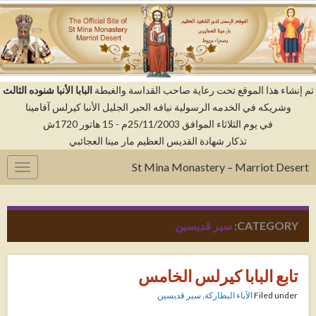
م إنشاء هذا الموقع تحت رعاية صاحب القداسة والغبطة
البابا الأنبا شنوده الثالث
وشريكه في الخدمه الرسولية نيافه الحبر الجليل الأنبا كيرلس آفامينا
في يوم الثلاثاء الموافق 25/11/2003م - 15 هاتور 1720ش
تذكار شهادة القديس العظيم مار مينا العجائبي
St Mina Monastery – Marriot Desert
gation
CATEGORY:
سير قديسين
تابع البابا كيرلس الخامس
Filed under
الآباء البطاركة
,
سير قديسين