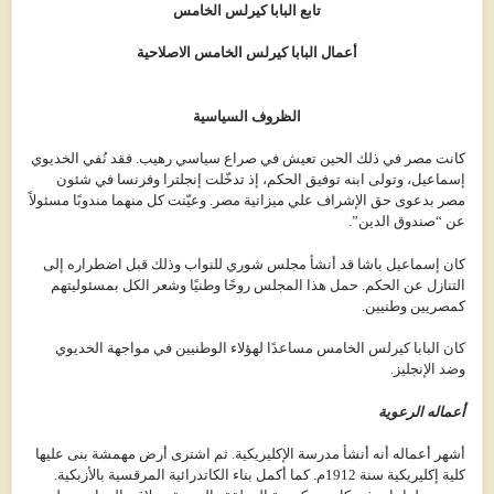
تابع البابا كيرلس الخامس
أعمال البابا كيرلس الخامس الاصلاحية
الظروف السياسية
كانت مصر في ذلك الحين تعيش في صراع سياسي رهيب. فقد نُفي الخديوي
إسماعيل، وتولى ابنه توفيق الحكم، إذ تدخّلت إنجلترا وفرنسا في شئون
مصر بدعوى حق الإشراف علي ميزانية مصر. وعيّنت كل منهما مندوبًا مسئولاً
عن “صندوق الدين”.
كان إسماعيل باشا قد أنشأ مجلس شوري للنواب وذلك قبل اضطراره إلى
التنازل عن الحكم. حمل هذا المجلس روحًا وطنيًا وشعر الكل بمسئوليتهم
كمصريين وطنيين.
كان البابا كيرلس الخامس مساعدًا لهؤلاء الوطنيين في مواجهة الخديوي
وضد الإنجليز.
أعماله الرعوية
أشهر أعماله أنه أنشأ مدرسة الإكليريكية. ثم اشترى أرض مهمشة بنى عليها
كلية إكليريكية سنة 1912م. كما أكمل بناء الكاتدرائية المرقسية بالأزبكية.