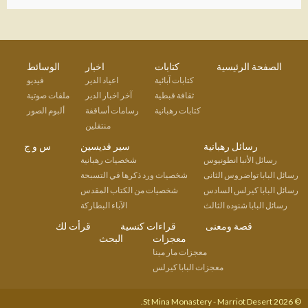
الصفحة الرئيسية
كتابات
اخبار
الوسائط
كتابات آبائية
اعياد الدير
فيديو
ثقافة قبطية
آخر اخبار الدير
ملفات صوتية
كتابات رهبانية
رسامات أساقفة
ألبوم الصور
منتقلين
رسائل رهبانية
سير قديسين
س و ج
رسائل الأنبا انطونيوس
شخصيات رهبانية
رسائل البابا تواضروس الثانى
شخصيات ورد ذكرها في التسبحة
رسائل البابا كيرلس السادس
شخصيات من الكتاب المقدس
رسائل البابا شنوده الثالث
الآباء البطاركة
قصة ومعنى
قراءات كنسية
قرأت لك
معجزات
البحث
معجزات مار مينا
معجزات البابا كيرلس
© 2026 St Mina Monastery - Marriot Desert.