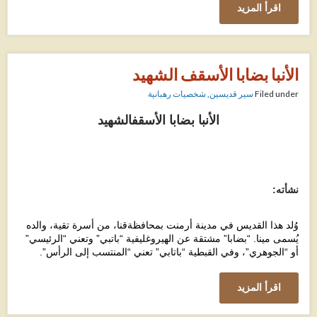
اقرأ المزيد
الأنبا بضابا الأسقف الشهيد
Filed under
سير قديسين
,
شخصيات رهبانية
الأنبا بضابا الأسقف
الشهيد
نشأته:
وُلد هذا القديس في مدينة أرمنت بمحافظة
قنا، من أسرة تقية، والده
يُسمى مينا. “بضابا” مشتقة عن الهيروغليفية “باتبي” وتعني
“
الرئيسي”
أو “الجوهري”، وفي القبطية “باتابي” تعني “المنتسب إلى الرأس”.
اقرأ المزيد