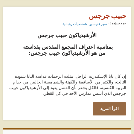
حبيب جرجس
Filed under
سير قديسين
,
شخصيات رهبانية
الأرشيدياكون
حبيب جرجس
بمناسبة اعتراف المجمع المقدس بقداسته
من هو الأرشيدياكون حبيب جرجس:
إن كان بابا الإسكندرية الراحل, مثلث الرحمات قداسة البابا شنودة
الثالث، والكثير من الأساقفة والكهنة والشمامسة الحاليين من خدام
التربية الكنسية، فالكل يشعر بأن الفضل يعود إلى الأرشيدياكون حبيب
جرجس الذي أسس مدارس الأحد في كل القطر.
اقرأ المزيد