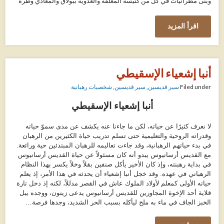
وبنى مطرانيات في كل من كنيسة المعلقة والعدوية ببولاق والمعادي وطره
اقرأ المزيد
أنبا إشعياء الإسقيطي
Filed under
سير قديسين
,
سير قديسين
,
شخصيات رهبانية
أنبا إشعياء الإسقيطي
لا نعرف كثيرًا عن حياته، لكن ما جاءنا عنه يكشف عن مدى سموّ حياته
وقدراته الروحية والتعليمية حتى تسلم تدريب حياة الكثيرين من الرهبان
في بدء حياتهم الرهبانية، وقد جاءت تعاليمه للرهبان المبتدئين حية ورائعة.
مع القديس أرسانيوس يبدو أنه كان مسئولاً عن حياة القديس أرسانيوس
في بداية رهبنته، وإذ كان الأخير يأكل صنفين بقلاً وخلاً يكسر بهذا النظام
الرهباني في عهده. وقد خجل أنبا إشعياء أن يحدثه في هذا الأمر، إذ يعلم
حياته الأولى كمعلم لأولاد الملوك عاش في القصر مدللاً، لكنه إذ دخل تارة
قلاية أحد الإخوة المجاورين للقديس أرسانيوس يدعى زينون، ووجده يبل
الخبز الجاف في ماء به ملح ليأكله بسبب الحر الشديد، وجدها فرصة…