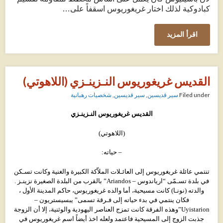
كبادوكية لذلك اختار غريغوريوس اسقفاً على…
اقرأ المزيد
القديس غريغوريوس النـزينـزي (اللاهوتي)
Filed under
سير قديسين
,
سير قديسين
,
شخصيات رهبانية
القديس غريغوريوس النـزينـزي
(اللاهوتي)
– حياته:
تنتمي عائلة غريغوريوس إلى العائـلات الملاّكة الكبيرة والغنية وكانت تسـكن
في بلدة تسـمّى “ارياندوس – Ariandos” بالقرب من البلدة الصغيرة نزينـز .
والدته (نونـا) كانت مسيحية، أما والده غريغوريوس، حاكم المدينة الأول ،
فكان ينتمي في بدء حياته إلى فـرقة تسمى” يبسيستريون –
Uyistarion”وهذه الفرقة كانت تمزج العناصر اليهودية والوثنية، إلا أن الزوجة
جذبت الزوج إلى المسيحية فاعتمد ولعله اخذ أيضاً اسم غريغوريوس في