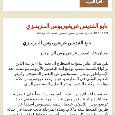
اقرأ المزيد
تابع القديس غريغوريوس النـزينـزي
Filed under
سير قديسين
,
سير قديسين
,
شخصيات رهبانية
تابع القديس غريغوريوس النـزينـزي
بعد ان عاد القديس غريغوريوس الي نزينـز
بقي هناك عشر سنوات استطاع أن يعيد أبناء الرعية الذين
تركوا الكنيسة بسبب توقيع أبيه الدستور الآريوسي.وعندما أبعد
الإمبراطور يوليان المسيحيين عن التعليم المسيحي وفرض
التعليم الوثني في المدارس، حينها وضع غريغوريوس عدّة
مؤلفات وكتب الشعر لينشر التعليم المستقيم الرأي.
بعد موت افسافيوس انتخب باسيليوس اسقفاً على قيصرية
بمساعدة والد غريغوريوس، فبدأت مرحلة جديدة في حياة
غريغوريوس اللاهوتي عندما رسمه باسيليوس اسقفاً عن
طريق الضغط سنة 372م. وهذه المرحلة كانت صعبة في حياته
لأن باسيليوس كان يعمل على أساس مخطط لمقاومة تقسيم