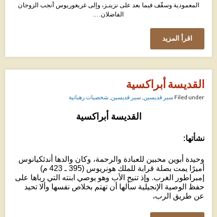
المعمودية وسقّف فيما بعد على نزينـز، وإلى غريغوريوس أنجب الزوجان
الفاضلان….
اقرأ المزيد
القديسة أبراكسية
Filed under
سير قديسين
,
سير قديسين
,
شخصيات رهبانية
القديسة أبراكسية
نشأتها:
وحيدة أبوين محبين للعبادة والرحمة، وكان والدها أندئكيانوس
أميرًا يمت بصلة قرابة للملك هونريوس (395 ـ 423 م)
إمبراطور الغرب. وإذ تنيح الأب وهو يوصي ابنته التي رباها على
حفظ الوصية الإنجيلية سألها أن تهتم بخلاص نفسها وألا تحيد
عن طريق الرب،