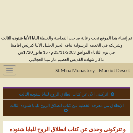
م إنشاء هذا الموقع تحت رعاية صاحب القداسة والغبطة
البابا الأنبا شنوده الثالث
وشريكه في الخدمه الرسولية نيافه الحبر الجليل الأنبا كيرلس آفامينا
في يوم الثلاثاء الموافق 25/11/2003م - 15 هاتور 1720ش
تذكار شهادة القديس العظيم مار مينا العجائبي
St Mina Monastery – Marriot Desert
gation
اتركينى الآن عن كتاب انطلاق الروح للبابا شنوده الثالث
الإنطلاق من معرفة الخطية عن كتاب انطلاق الروح للبابا شنوده الثالث
و تتركونى وحدى عن كتاب انطلاق الروح للبابا شنوده