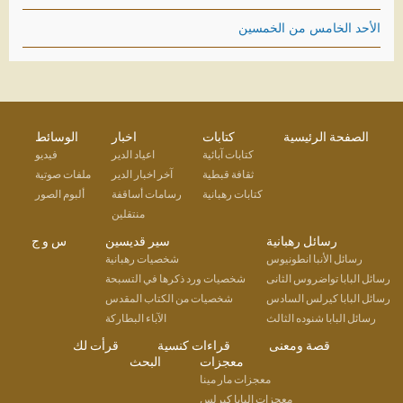
الأحد الخامس من الخمسين
الصفحة الرئيسية
كتابات
اخبار
الوسائط
كتابات آبائية
اعياد الدير
فيديو
ثقافة قبطية
آخر اخبار الدير
ملفات صوتية
كتابات رهبانية
رسامات أساقفة
ألبوم الصور
منتقلين
رسائل رهبانية
سير قديسين
س و ج
رسائل الأنبا انطونيوس
شخصيات رهبانية
رسائل البابا تواضروس الثانى
شخصيات ورد ذكرها في التسبحة
رسائل البابا كيرلس السادس
شخصيات من الكتاب المقدس
رسائل البابا شنوده الثالث
الآباء البطاركة
قصة ومعنى
قراءات كنسية
قرأت لك
معجزات
البحث
معجزات مار مينا
معجزات البابا كيرلس