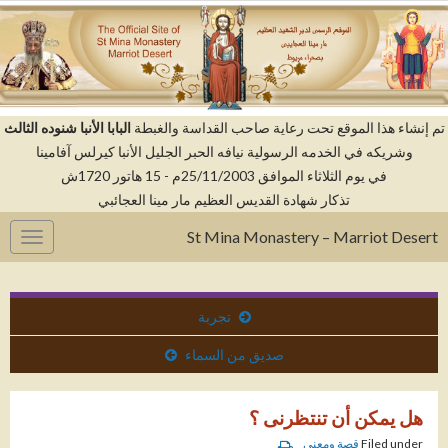
م إنشاء هذا الموقع تحت رعاية صاحب القداسة والغبطة
البابا الأنبا شنوده الثالث
وشريكه في الخدمه الرسولية نيافه الحبر الجليل الأنبا كيرلس آفامينا
في يوم الثلاثاء الموافق 25/11/2003م - 15 هاتور 1720ش
تذكار شهادة القديس العظيم مار مينا العجائبي
St Mina Monastery – Marriot Desert
gation
تجربة
صديق من السماء
هل يمكن أن تنتظرنى ؟
Filed under
قصة ومعنى