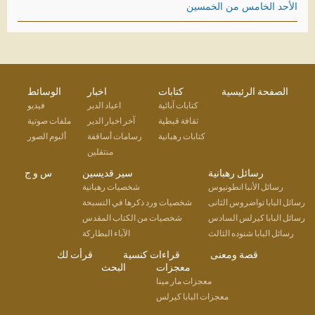
الأحد الخامس من الخمسين
الصفحة الرئيسية
كتابات
اخبار
الوسائط
كتابات آبائية
اعياد الدير
فيديو
ثقافة قبطية
آخر اخبار الدير
ملفات صوتية
كتابات رهبانية
رسامات أساقفة
ألبوم الصور
منتقلين
رسائل رهبانية
سير قديسين
س و ج
رسائل الأنبا انطونيوس
شخصيات رهبانية
رسائل البابا تواضروس الثانى
شخصيات ورد ذكرها في التسبحة
رسائل البابا كيرلس السادس
شخصيات من الكتاب المقدس
رسائل البابا شنوده الثالث
الآباء البطاركة
قصة ومعنى
قراءات كنسية
قرأت لك
معجزات
البحث
معجزات مار مينا
معجزات البابا كيرلس