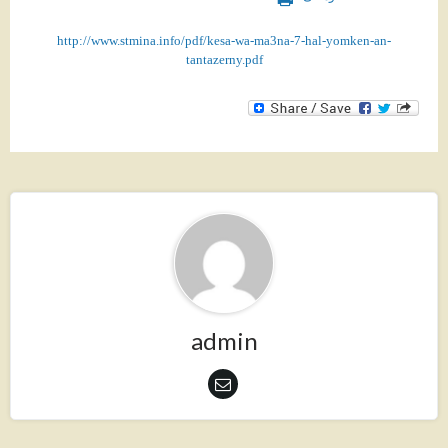
http://www.stmina.info/pdf/kesa-wa-ma3na-7-hal-yomken-an-
tantazerny.pdf
admin