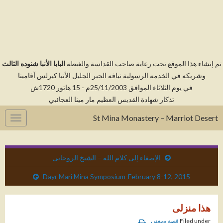
م إنشاء هذا الموقع تحت رعاية صاحب القداسة والغبطة
البابا الأنبا شنوده الثالث
وشريكه في الخدمه الرسولية نيافه الحبر الجليل الأنبا كيرلس آفامينا
في يوم الثلاثاء الموافق 25/11/2003م - 15 هاتور 1720ش
تذكار شهادة القديس العظيم مار مينا العجائبي
St Mina Monastery – Marriot Desert
gation
الإصغاء إلى كلام الله – الشيخ الروحانى
Dayr Mari Mina Symposium-February 8-12, 2015
هذا منزلى
Filed under
قصة ومعنى