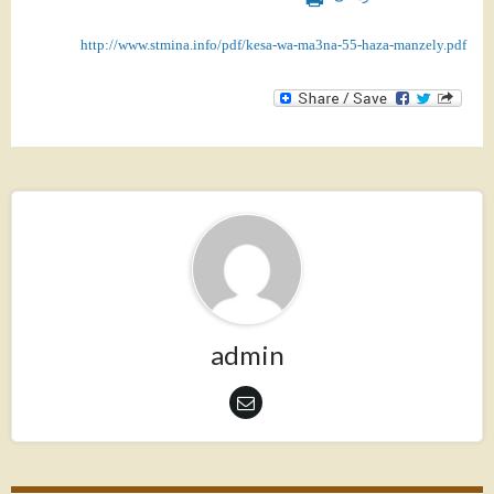
http://www.stmina.info/pdf/kesa-wa-ma3na-55-haza-manzely.pdf
admin