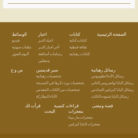
الصفحة الرئيسية
كتابات
اخبار
الوسائط
كتابات آبائية
اعياد الدير
فيديو
ثقافة قبطية
آخر اخبار الدير
ملفات صوتية
كتابات رهبانية
رسامات أساقفة
ألبوم الصور
منتقلين
رسائل رهبانية
سير قديسين
س و ج
رسائل الأنبا انطونيوس
شخصيات رهبانية
رسائل البابا تواضروس الثانى
شخصيات ورد ذكرها في التسبحة
رسائل البابا كيرلس السادس
شخصيات من الكتاب المقدس
رسائل البابا شنوده الثالث
الآباء البطاركة
قصة ومعنى
قراءات كنسية
قرأت لك
معجزات
البحث
معجزات مار مينا
معجزات البابا كيرلس