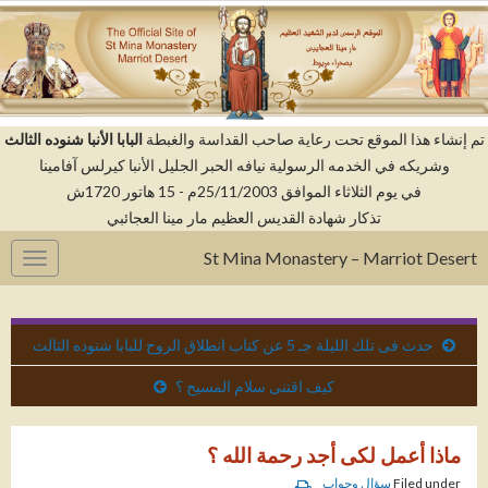
م إنشاء هذا الموقع تحت رعاية صاحب القداسة والغبطة
البابا الأنبا شنوده الثالث
وشريكه في الخدمه الرسولية نيافه الحبر الجليل الأنبا كيرلس آفامينا
في يوم الثلاثاء الموافق 25/11/2003م - 15 هاتور 1720ش
تذكار شهادة القديس العظيم مار مينا العجائبي
St Mina Monastery – Marriot Desert
gation
حدث فى تلك الليلة جـ 5 عن كتاب انطلاق الروح للبابا شنوده الثالث
كيف اقتنى سلام المسيح ؟
ماذا أعمل لكى أجد رحمة الله ؟
Filed under
سؤال وجواب