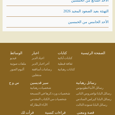
الأحد السابع من الخمسين
التهنئة بعيد الصعود المجيد 2026
الأحد الخامس من الخمسين
الصفحة الرئيسية
كتابات
اخبار
الوسائط
كتابات آبائية
اعياد الدير
فيديو
ثقافة قبطية
آخر اخبار الدير
ملفات صوتية
كتابات رهبانية
رسامات أساقفة
ألبوم الصور
منتقلين
رسائل رهبانية
سير قديسين
س و ج
رسائل الأنبا انطونيوس
شخصيات رهبانية
رسائل البابا تواضروس الثانى
شخصيات ورد ذكرها في التسبحة
رسائل البابا كيرلس السادس
شخصيات من الكتاب المقدس
رسائل البابا شنوده الثالث
الآباء البطاركة
قصة ومعنى
قراءات كنسية
قرأت لك