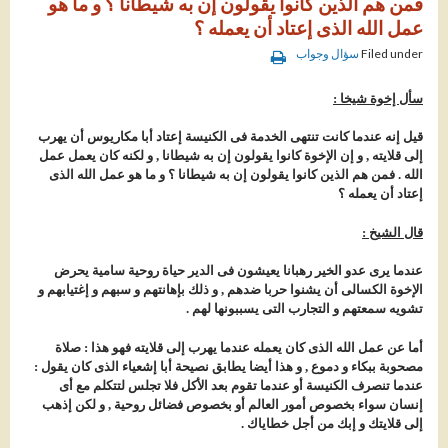
فمن هم الذين كانوا يقولون إن به شيطانا ؟ و ما هو
عمل الله الذى إعتاد أن يعمله ؟
Filed under
سؤال وجواب
سأل إخوة شيخا :
قيل إنه عندما كانت تنتهى الخدمة فى الكنيسة إعتاد أبا مكاريوس أن يهرب
إلى قلايته , و إن الإخوة كانوا يقولون إن به شيطانا , و لكنه كان يعمل عمل
الله . فمن هم الذين كانوا يقولون إن به شيطانا ؟ و ما هو عمل الله الذى
إعتاد أن يعمله ؟
قال الشيخ :
عندما يرى عدو الخير رهبانا يعيشون فى الدير حياة روحية سامية يحرض
الإخوة الكسالى أن يشنوا حربا ضدهم , و ذلك بإهانتهم و سبهم و إغتيابهم و
تشويه سمعتهم و التجارب التى يسببونها لهم .
أما عن عمل الله الذى كان يعمله عندما يهرب إلى قلايته فهو هذا : صلاة
مصحوبة ببكاء و دموع , و هذا أيضا يطابق نصيحة أبا إشعياء الذى كان يقول :
عندما تنصرف الكنيسة أو عندما تقوم بعد الأكل فلا تجلس لتتكلم مع أى
إنسان سواء بخصوص أمور العالم أو بخصوص فضائل روحية , و لكن إذهب
إلى قلايتك و إبك من أجل خطاياك .