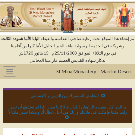
م إنشاء هذا الموقع تحت رعاية صاحب القداسة والغبطة
البابا الأنبا شنوده الثالث
وشريكه في الخدمه الرسولية نيافه الحبر الجليل الأنبا كيرلس آفامينا
في يوم الثلاثاء الموافق 25/11/2003م - 15 هاتور 1720ش
تذكار شهادة القديس العظيم مار مينا العجائبي
St Mina Monastery – Marriot Desert
gation
التعايش المشترك بين الدينى والاجتماعى
ما الذى كان يقصده الراهبان اللذان قالا لأنبا مقار : إذا لم تستطع أن تصير
راهبا مثلنا فإمكث فى قلايتك و إبك من أجل خطاياك و هكذا تصير مثلنا ؟