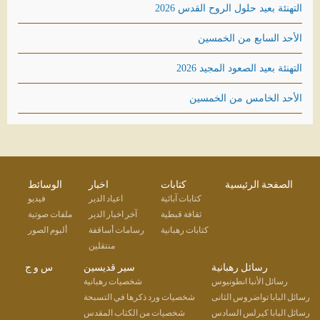
التهنئة بعيد حلول الروح القدس 2026
الأحد السابع من الخمسين
التهنئة بعيد الصعود المجيد 2026
الأحد الخامس من الخمسين
الصفحة الرئيسية
كتابات
اخبار
الوسائط
كتابات آبائية
اعياد الدير
فيديو
ثقافة قبطية
آخر اخبار الدير
ملفات صوتية
كتابات رهبانية
رسامات أساقفة
ألبوم الصور
منتقلين
رسائل رهبانية
سير قديسين
س و ج
رسائل الأنبا انطونيوس
شخصيات رهبانية
رسائل البابا تواضروس الثانى
شخصيات ورد ذكرها في التسبحة
رسائل البابا كيرلس السادس
شخصيات من الكتاب المقدس