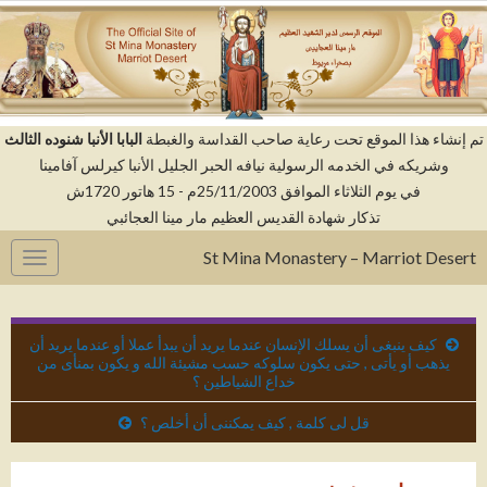
م إنشاء هذا الموقع تحت رعاية صاحب القداسة والغبطة
البابا الأنبا شنوده الثالث
وشريكه في الخدمه الرسولية نيافه الحبر الجليل الأنبا كيرلس آفامينا
في يوم الثلاثاء الموافق 25/11/2003م - 15 هاتور 1720ش
تذكار شهادة القديس العظيم مار مينا العجائبي
St Mina Monastery – Marriot Desert
gation
كيف ينبغى أن يسلك الإنسان عندما يريد أن يبدأ عملا أو عندما يريد أن
يذهب أو يأتى , حتى يكون سلوكه حسب مشيئة الله و يكون بمنأى من
خداع الشياطين ؟
قل لى كلمة , كيف يمكننى أن أخلص ؟