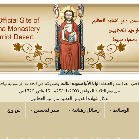
صاحب القداسة والغبطة
البابا الأنبا شنوده الثالث
وشريكه في الخدمه الرسولية نيافه ال
في يوم الثلاثاء الموافق 25/11/2003م - 15 هاتور 1720ش
تذكار شهادة القديس العظيم مار مينا العجائبي
الوسائط
رسائل رهبانية
سير قديسين
س و ج