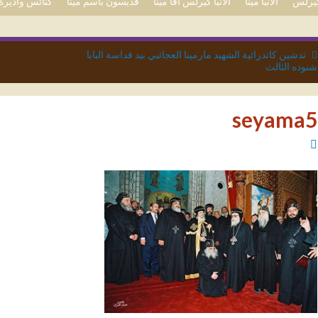
 كيرلس
الأنبا مينا
الأنبا كيرلس آفا مينا
قديسون باسم مينا
كنائس وأديرة 
تدشين كاتدرائية الشهيد مارمينا العجائبي بيد قداسة البابا
شنوده الثالث
seyama5