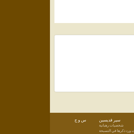
سير قديسين
س و ج
شخصيات رهبانية
ورد ذكرها في التسبحة