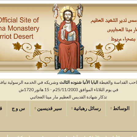
صاحب القداسة والغبطة
البابا الأنبا شنوده الثالث
وشريكه في الخدمه الرسولية نيافه ال
في يوم الثلاثاء الموافق 25/11/2003م - 15 هاتور 1720ش
تذكار شهادة القديس العظيم مار مينا العجائبي
الوسائط
رسائل رهبانية
سير قديسين
س و ج
ق