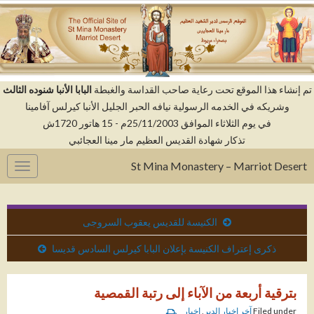
م إنشاء هذا الموقع تحت رعاية صاحب القداسة والغبطة
البابا الأنبا شنوده الثالث
وشريكه في الخدمه الرسولية نيافه الحبر الجليل الأنبا كيرلس آفامينا
في يوم الثلاثاء الموافق 25/11/2003م - 15 هاتور 1720ش
تذكار شهادة القديس العظيم مار مينا العجائبي
St Mina Monastery – Marriot Desert
gation
الكنيسة للقديس يعقوب السروجى
ذكرى إعتراف الكنيسة بإعلان البابا كيرلس السادس قديسا
بترقية أربعة من الآباء إلى رتبة القمصية
Filed under
آخر اخبار الدير
,
اخبار