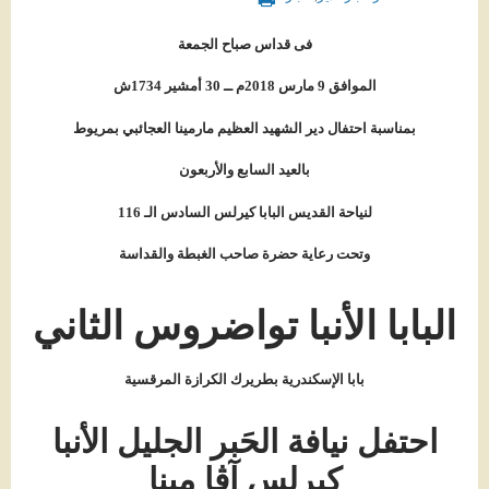
فى قداس صباح الجمعة
الموافق 9 مارس 2018م ــ 30 أمشير 1734ش
بمناسبة احتفال دير الشهيد العظيم مارمينا العجائبي بمريوط
بالعيد السابع والأربعون
لنياحة القديس البابا كيرلس السادس الـ 116
وتحت رعاية حضرة صاحب الغبطة والقداسة
البابا الأنبا تواضروس الثاني
بابا الإسكندرية بطريرك الكرازة المرقسية
احتفل نيافة الحَبر الجليل الأنبا
كيرلس آڤا مينا