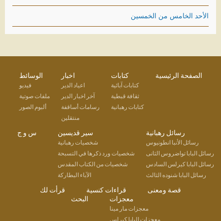
الأحد الخامس من الخمسين
الصفحة الرئيسية
كتابات
اخبار
الوسائط
كتابات آبائية
اعياد الدير
فيديو
ثقافة قبطية
آخر اخبار الدير
ملفات صوتية
كتابات رهبانية
رسامات أساقفة
ألبوم الصور
منتقلين
رسائل رهبانية
سير قديسين
س و ج
رسائل الأنبا انطونيوس
شخصيات رهبانية
رسائل البابا تواضروس الثانى
شخصيات ورد ذكرها في التسبحة
رسائل البابا كيرلس السادس
شخصيات من الكتاب المقدس
رسائل البابا شنوده الثالث
الآباء البطاركة
قصة ومعنى
قراءات كنسية
قرأت لك
معجزات
البحث
معجزات مار مينا
معجزات البابا كيرلس