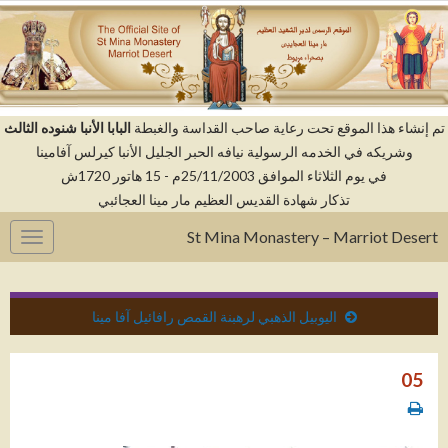
م إنشاء هذا الموقع تحت رعاية صاحب القداسة والغبطة
البابا الأنبا شنوده الثالث
وشريكه في الخدمه الرسولية نيافه الحبر الجليل الأنبا كيرلس آفامينا
في يوم الثلاثاء الموافق 25/11/2003م - 15 هاتور 1720ش
تذكار شهادة القديس العظيم مار مينا العجائبي
St Mina Monastery – Marriot Desert
gation
اليوبيل الذهبي لرهبنة القمص رافائيل آفا مينا
05