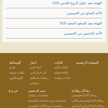
التهنئة بعيد حلول الروح القدس 2026
الأحد السابع من الخمسين
التهنئة بعيد الصعود المجيد 2026
الأحد الخامس من الخمسين
الصفحة الرئيسية
كتابات
اخبار
الوسائط
كتابات آبائية
اعياد الدير
فيديو
ثقافة قبطية
آخر اخبار الدير
ملفات صوتية
كتابات رهبانية
رسامات أساقفة
ألبوم الصور
منتقلين
رسائل رهبانية
سير قديسين
س و ج
رسائل الأنبا انطونيوس
شخصيات رهبانية
رسائل البابا تواضروس الثانى
شخصيات ورد ذكرها في التسبحة
رسائل البابا كيرلس السادس
شخصيات من الكتاب المقدس