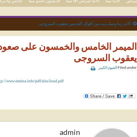
 كيرلس
الأنبا مينا
الأنبا كيرلس آفا مينا
قديسون باسم مينا
كنائس وأديرة 
آلام ربنا وصلــــبه من أقوال القديس يعقوب السروجى
الميمر الخامس والخمسون على صعود ر
يعقوب السروجى
Filed under
الصوم الكبير
tp://www.stmina.info/pdf/also3oud.pdf
admin