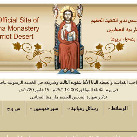
صاحب القداسة والغبطة
البابا الأنبا شنوده الثالث
وشريكه في الخدمه الرسولية نيافه ال
في يوم الثلاثاء الموافق 25/11/2003م - 15 هاتور 1720ش
تذكار شهادة القديس العظيم مار مينا العجائبي
الوسائط
رسائل رهبانية
سير قديسين
س و ج