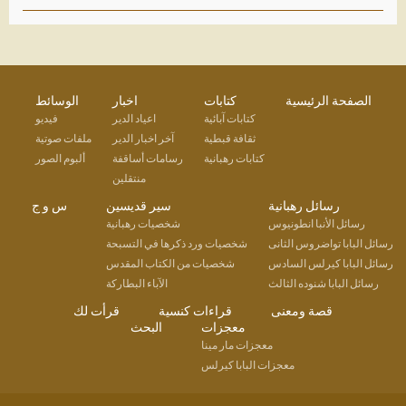
الصفحة الرئيسية
كتابات
اخبار
الوسائط
كتابات آبائية
اعياد الدير
فيديو
ثقافة قبطية
آخر اخبار الدير
ملفات صوتية
كتابات رهبانية
رسامات أساقفة
ألبوم الصور
منتقلين
رسائل رهبانية
سير قديسين
س و ج
رسائل الأنبا انطونيوس
شخصيات رهبانية
رسائل البابا تواضروس الثانى
شخصيات ورد ذكرها في التسبحة
رسائل البابا كيرلس السادس
شخصيات من الكتاب المقدس
رسائل البابا شنوده الثالث
الآباء البطاركة
قصة ومعنى
قراءات كنسية
قرأت لك
معجزات
البحث
معجزات مار مينا
معجزات البابا كيرلس