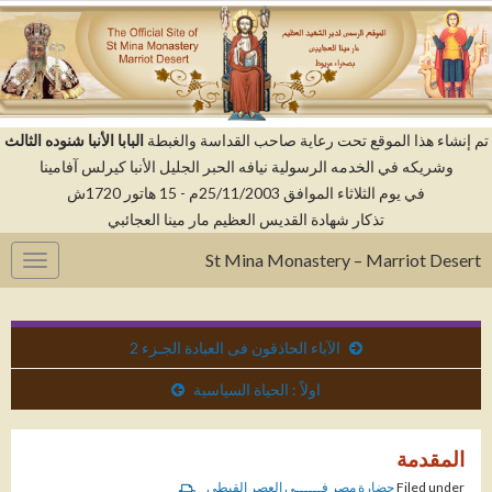
م إنشاء هذا الموقع تحت رعاية صاحب القداسة والغبطة
البابا الأنبا شنوده الثالث
وشريكه في الخدمه الرسولية نيافه الحبر الجليل الأنبا كيرلس آفامينا
في يوم الثلاثاء الموافق 25/11/2003م - 15 هاتور 1720ش
تذكار شهادة القديس العظيم مار مينا العجائبي
St Mina Monastery – Marriot Desert
gation
الآباء الحاذقون فى العبادة الجـزء 2
اولاً : الحياة السياسية
المقدمة
Filed under
حضارة مصر فــــــى العصر القبطى