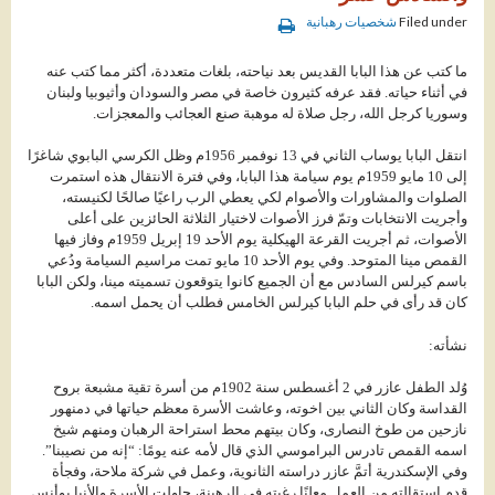
Filed under
شخصيات رهبانية
ما كتب عن هذا البابا القديس بعد نياحته، بلغات متعددة، أكثر مما كتب عنه
في أثناء حياته. فقد عرفه كثيرون خاصة في مصر والسودان وأثيوبيا ولبنان
وسوريا كرجل الله، رجل صلاة له موهبة صنع العجائب والمعجزات.
انتقل البابا يوساب الثاني في 13 نوفمبر 1956م وظل الكرسي البابوي شاغرًا
إلى 10 مايو 1959م يوم سيامة هذا البابا، وفي فترة الانتقال هذه استمرت
الصلوات والمشاورات والأصوام لكي يعطي الرب راعيًا صالحًا لكنيسته،
وأجريت الانتخابات وتمّ فرز الأصوات لاختيار الثلاثة الحائزين على أعلى
الأصوات، ثم أجريت القرعة الهيكلية يوم الأحد 19 إبريل 1959م وفاز فيها
القمص مينا المتوحد. وفي يوم الأحد 10 مايو تمت مراسيم السيامة ودُعي
باسم كيرلس السادس مع أن الجميع كانوا يتوقعون تسميته مينا، ولكن البابا
كان قد رأى في حلم البابا كيرلس الخامس فطلب أن يحمل اسمه.
نشأته:
وُلد الطفل عازر في 2 أغسطس سنة 1902م من أسرة تقية مشبعة بروح
القداسة وكان الثاني بين اخوته، وعاشت الأسرة معظم حياتها في دمنهور
نازحين من طوخ النصارى، وكان بيتهم محط استراحة الرهبان ومنهم شيخ
اسمه القمص تادرس البراموسي الذي قال لأمه عنه يومًا: “إنه من نصيبنا”.
وفي الإسكندرية أتمَّ عازر دراسته الثانوية، وعمل في شركة ملاحة، وفجأة
قدم استقالته من العمل معلنًا رغبته في الرهبنة، حاولت الأسرة والأنبا يوأنس