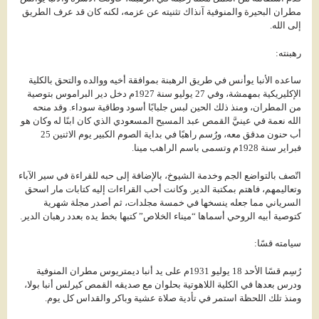
مطران البحيرة والمنوفية آنذاك تثنيته عن عزمه، لكنه كان قد عرف الطريق
إلى الله.
رهبنته:
ساعده الأنبا يوأنس في طريق الرهبنة بموافقة أخيه ووالده والتحق بالكلية
الإكليريكية بمهمشة، وفي 27 يوليو سنة 1927م دخل دير البراموس بتوصية
من المطران، ومنذ ذلك الحين لبس جلبابًا أسود وطاقية سوداء. وقد منحه
الله نعمة في عينيَّ القمص عبد المسيح المسعودي الذي كان ابنًا له وكان هو
أب حنون مدقق معه، ورُسم راهبًا في بداية الصوم الكبير يوم الاثنين 25
فبراير سنة 1928م وتسمى باسم الراهب مينا.
اتّصف بالتواضع الجم وخدمة الشيوخ، بالإضافة إلى حبه للقراءة في سير الآباء
وتعاليمهم، فاهتم بمكتبة الدير. وكانت أحب القراءات إليه كتابات مار اسحق
السرياني مما جعله ينسخها في خمسة مجلدات، ثم أصدر مجلة شهرية
كتوصية أبيه الروحي أسماها “ميناء الخلاص” كتبها بخط يده بعدد رهبان الدير.
سيامته قسًا:
رُسِم قسًا الأحد 18 يوليو 1931م على يد أنبا ديمتريوس مطران المنوفية
ودرس بعدها في الكلية اللاهوتية بحلوان مع صديقه القمص كيرلس أنبا بولا،
ومنذ تلك اللحظة استمر في تأدية صلاة عشية وباكر والقداس كل يوم.