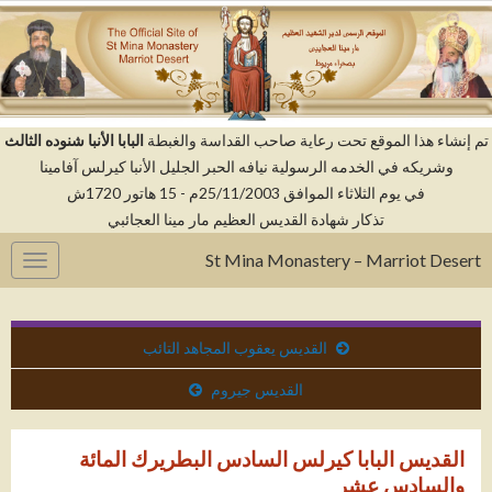
م إنشاء هذا الموقع تحت رعاية صاحب القداسة والغبطة
البابا الأنبا شنوده الثالث
وشريكه في الخدمه الرسولية نيافه الحبر الجليل الأنبا كيرلس آفامينا
في يوم الثلاثاء الموافق 25/11/2003م - 15 هاتور 1720ش
تذكار شهادة القديس العظيم مار مينا العجائبي
St Mina Monastery – Marriot Desert
gation
القديس يعقوب المجاهد التائب
القديس جيروم
القديس البابا كيرلس السادس البطريرك المائة
والسادس عشر