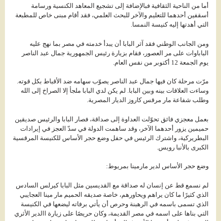
أما من الناحية الثقافية فبالإضافة إلى تشجيع المعاهد الكنسية ورسامة
أسقفين أحدهما للتعليم والآخر للبحث العلمي، فقد أقام مبنى خاص للمطبعة
التي أهدتها إليه كنيسة النمسا.
ومن الجانب الوطني فقد آثر البابا أن يبدأ خدمته في مصر بما نهج عليه
الباباوات على مر العصور، فقام بزيارة رئيس الجمهورية جمال عبد الناصر
يوم الجمعة 12 أكتوبر من نفس العام.
مرّت مرحلة كان فيها جمال عبد الناصر يصوّب سهامه ضد الأقباط بكل قوته.
وساءت العلاقات بينه وبين البابا. لم يكن لدي البابا ملجأ إلا الصراخ إلى الله
وطلب شفاعة مار مرقس كاروز الديار المصرية.
بعمل معجزي فائق تحوّلت العداوة إلى صداقة، فصار البابا والرئيس صديقين
حميمين يزور أحدهما الآخر، وقد ساهمت الدولة في سدّ العجز في إيرادات
البطريركية، واشترك الرئيس في حفل وضع حجر الأساس للكنيسة المرقسية
الكبرى بالأنبا رويس.
وضع حجر الأساس لدير مارمينا بمريوط:
لم نسمع قط عن إنسان له صداقة مع القديسين مثل البابا كيرلس السادس
الذي كثيرًا ما كان يراهم ويحاورهم، خاصة صديقه الحميم مار مينا العجايبي
الذي تسمى باسمه في الرهبنة وحرص أن يأتي برفاته ليضعها في الكنيسة
التي بناها على اسمه في مصر القديمة، وكان حريصًا على زيارة االدير الأثري