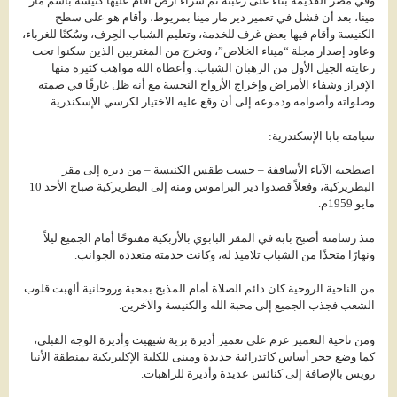
وفي مصر القديمة بُناء على رغبته تم شراء أرض أقام عليها كنيسة باسم مار
مينا، بعد أن فشل في تعمير دير مار مينا بمريوط، وأقام هو على سطح
الكنيسة وأقام فيها بعض غرف للخدمة، وتعليم الشباب الحِرف، وسُكنًا للغرباء،
وعاود إصدار مجلة “ميناء الخلاص”، وتخرج من المغتربين الذين سكنوا تحت
رعايته الجيل الأول من الرهبان الشباب. وأعطاه الله مواهب كثيرة منها
الإفراز وشفاء الأمراض وإخراج الأرواح النجسة مع أنه ظل غارقًا في صمته
وصلواته وأصوامه ودموعه إلى أن وقع عليه الاختيار لكرسي الإسكندرية.
سيامته بابا الإسكندرية:
اصطحبه الآباء الأساقفة – حسب طقس الكنيسة – من ديره إلى مقر
البطريركية، وفعلاً قصدوا دير البراموس ومنه إلى البطريركية صباح الأحد 10
مايو 1959م.
منذ رسامته أصبح بابه في المقر البابوي بالأزبكية مفتوحًا أمام الجميع ليلاً
ونهارًا متخذًا من الشباب تلاميذ له، وكانت خدمته متعددة الجوانب.
من الناحية الروحية كان دائم الصلاة أمام المذبح بمحبة وروحانية ألهبت قلوب
الشعب فجذب الجميع إلى محبة الله والكنيسة والآخرين.
ومن ناحية التعمير عزم على تعمير أديرة برية شيهيت وأديرة الوجه القبلي،
كما وضع حجر أساس كاتدرائية جديدة ومبنى للكلية الإكليريكية بمنطقة الأنبا
رويس بالإضافة إلى كنائس عديدة وأديرة للراهبات.