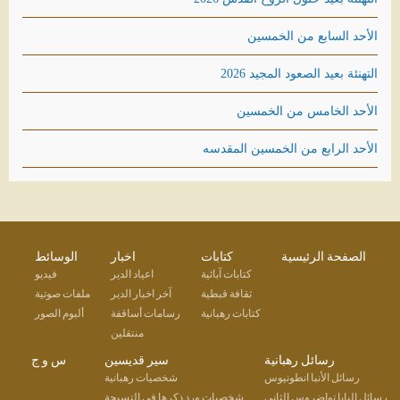
الأحد السابع من الخمسين
التهنئة بعيد الصعود المجيد 2026
الأحد الخامس من الخمسين
الأحد الرابع من الخمسين المقدسه
الصفحة الرئيسية
كتابات
اخبار
الوسائط
كتابات آبائية
اعياد الدير
فيديو
ثقافة قبطية
آخر اخبار الدير
ملفات صوتية
كتابات رهبانية
رسامات أساقفة
ألبوم الصور
منتقلين
رسائل رهبانية
سير قديسين
س و ج
رسائل الأنبا انطونيوس
شخصيات رهبانية
رسائل البابا تواضروس الثانى
شخصيات ورد ذكرها في التسبحة