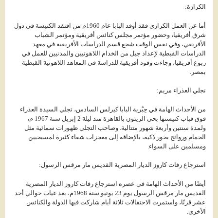
الكرازة:
أما عن العمل الكرازي فقد أوفد البابا عام 1960م من افتقد الكنيسة في دول
شرق أفريقيا، وحضور مؤتمر مجلس كنائس أفريقية ومؤتمر الشباب
الأفريقي، وفي نفس الوقت شجع قسم الدراسات الأفريقية في معهد
الدراسات القبطية لإعداد جيل من الخدام اللاهوتيين والمدنيين للعمل في
ربوع أفريقيا، وجاءت وفود أفريقية للدراسة في المعاهد اللاهوتية القبطية
بمصر.
تجلي العذراء مريم:
من الأحداث الهامة في حِبْرية البابا كيرلس السادس، تجلي السيدة العذراء
فوق قباب كنيستها بحي الزيتون بالقاهرة منذ ليلة 2 إبريل سنة 1967 م،
ولمدة سنتين وأربعة شهور متتالية. وصاحب التجلي ظهورات سمائية مثل
الحمام وروائح بخور ذكية، بالإضافة إلى معجزات شفاء كثيرة لمسيحيين
ومسلمين على السواء.
استرجاع رفات كاروز الديار المصرية القديس مار مرقس الرسول:
أيضًا من الأحداث الهامة في عصره استرجاع رفات كاروز الديار المصرية
القديس مار مرقس الرسول يوم 23 يونيو سنة 1968م، بعد غياب حوالي أحد
عشر قرنًا، واستمرت الاحتفالات ثلاثة أيام شاركت فيها الدولة والكنائس
الأخرى.