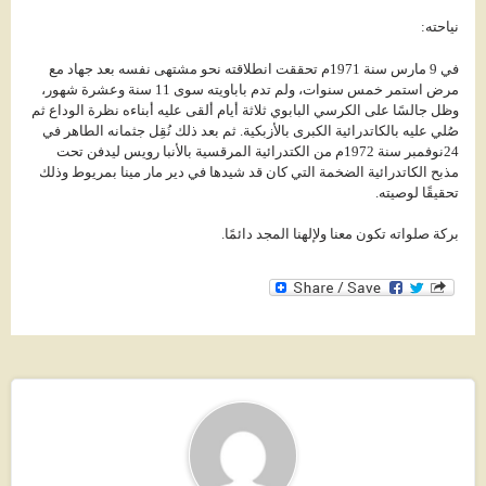
نياحته:
في 9 مارس سنة 1971م تحققت انطلاقته نحو مشتهى نفسه بعد جهاد مع
مرض استمر خمس سنوات، ولم تدم باباويته سوى 11 سنة وعشرة شهور،
وظل جالسًا على الكرسي البابوي ثلاثة أيام ألقى عليه أبناءه نظرة الوداع ثم
صُلي عليه بالكاتدرائية الكبرى بالأزبكية. ثم بعد ذلك نُقِل جثمانه الطاهر في
24نوفمبر سنة 1972م من الكتدرائية المرقسية بالأنبا رويس ليدفن تحت
مذبح الكاتدرائية الضخمة التي كان قد شيدها في دير مار مينا بمريوط وذلك
تحقيقًا لوصيته.
بركة صلواته تكون معنا ولإلهنا المجد دائمًا.