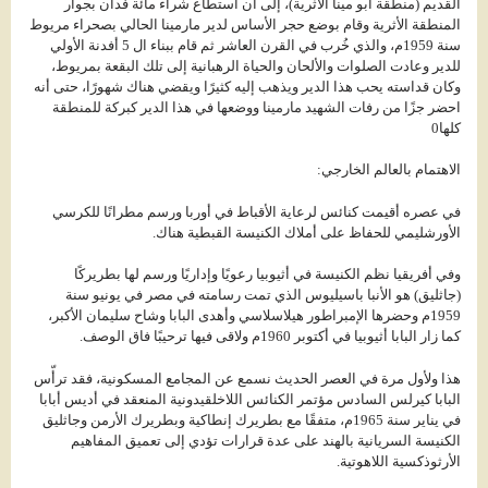
القديم (منطقة أبو مينا الأثرية)، إلى أن استطاع شراء مائة فدان بجوار
المنطقة الأثرية وقام بوضع حجر الأساس لدير مارمينا الحالي بصحراء مريوط
سنة 1959م، والذي خُرب في القرن العاشر ثم قام ببناء ال 5 أفدنة الأولي
للدير وعادت الصلوات والألحان والحياة الرهبانية إلى تلك البقعة بمريوط،
وكان قداسته يحب هذا الدير ويذهب إليه كثيرًا ويقضي هناك شهورًا، حتى أنه
احضر جزًا من رفات الشهيد مارمينا ووضعها في هذا الدير كبركة للمنطقة
كلها0
الاهتمام بالعالم الخارجي:
في عصره أقيمت كنائس لرعاية الأقباط في أوربا ورسم مطرانًا للكرسي
الأورشليمي للحفاظ على أملاك الكنيسة القبطية هناك.
وفي أفريقيا نظم الكنيسة في أثيوبيا رعويًا وإداريًا ورسم لها بطريركًا
(جاثليق) هو الأنبا باسيليوس الذي تمت رسامته في مصر في يونيو سنة
1959م وحضرها الإمبراطور هيلاسلاسي وأهدى البابا وشاح سليمان الأكبر،
كما زار البابا أثيوبيا في أكتوبر 1960م ولاقى فيها ترحيبًا فاق الوصف.
هذا ولأول مرة في العصر الحديث نسمع عن المجامع المسكونية، فقد ترأّس
البابا كيرلس السادس مؤتمر الكنائس اللاخلقيدونية المنعقد في أديس أبابا
في يناير سنة 1965م، متفقًا مع بطريرك إنطاكية وبطريرك الأرمن وجاثليق
الكنيسة السريانية بالهند على عدة قرارات تؤدي إلى تعميق المفاهيم
الأرثوذكسية اللاهوتية.