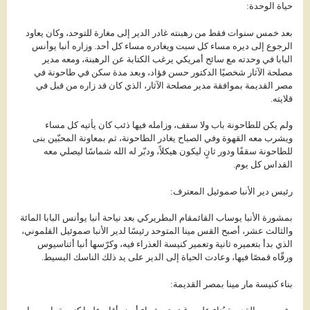
حياة الوحدة:
بعد خمس سنوات فقط من رهبنته غادر الدير إلى مغارة للتوحد، وكان يعاود
الرجوع إلى ديره مساء كل سبت ويغادره مساء كل أحد. وزاره أنبا يوأنس
البابا في وحدته مع سائح أمريكي يرغب الكتابة عن الرهبنة، ومعه مدير
مصلحة الآثار شخصيًا الدكتور حسن فؤاد، وبعد مدة سكن في طاحونة في
مصر القديمة بموافقة مدير مصلحة الآثار، الذي كان قد زاره من قبل في
قلايته.
ولم يكن للطاحونة باب ولا سقف، وزامله فيها ذئب كان يأتيه كل مساء
ويشرب معه القهوة وفي الصباح يغادر الطاحونة، ثم بمعاونة المحبّين بنى
للطاحونة سقفًا ودور ثانٍ ليكون هيكلاً، ودبّر له الله شماسًا ليصلي معه
القداس كل يوم.
رئيس دير الأنبا صموئيل المعترف:
بمشورة الأنبا يوساب القائمقام البطريركي بعد نياحة أنبا يوأنس البابا المائة
والثالث عشر، أصبح القس مينا المتوحد رئيسًا لدير الأنبا صموئيل القلموني،
الذي بدأ بتعميره ثانية وتعمير كنيسة العذراء فيه، وكرّسها أنبا أثناسيوس
ورقّاه قمصًا فيها، وعادت الحياة إلى الدير على يد ذلك الناسك البسيط.
بناء كنيسة مار مينا بمصر القديمة: