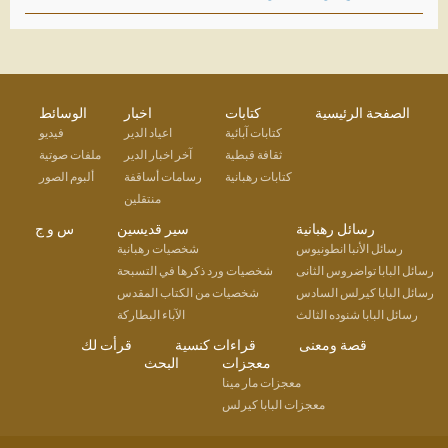
الصفحة الرئيسية
كتابات
اخبار
الوسائط
كتابات آبائية
اعياد الدير
فيديو
ثقافة قبطية
آخر اخبار الدير
ملفات صوتية
كتابات رهبانية
رسامات أساقفة
ألبوم الصور
منتقلين
رسائل رهبانية
سير قديسين
س و ج
رسائل الأنبا انطونيوس
شخصيات رهبانية
رسائل البابا تواضروس الثانى
شخصيات ورد ذكرها في التسبحة
رسائل البابا كيرلس السادس
شخصيات من الكتاب المقدس
رسائل البابا شنوده الثالث
الآباء البطاركة
قصة ومعنى
قراءات كنسية
قرأت لك
معجزات
البحث
معجزات مار مينا
معجزات البابا كيرلس