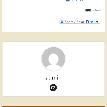
el3akaed
تنزيل
admin