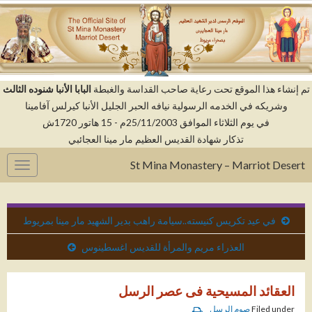
م إنشاء هذا الموقع تحت رعاية صاحب القداسة والغبطة
البابا الأنبا شنوده الثالث
وشريكه في الخدمه الرسولية نيافه الحبر الجليل الأنبا كيرلس آفامينا
في يوم الثلاثاء الموافق 25/11/2003م - 15 هاتور 1720ش
تذكار شهادة القديس العظيم مار مينا العجائبي
St Mina Monastery – Marriot Desert
gation
في عيد تكريس كنيسته..سيامة راهب بدير الشهيد مار مينا بمريوط
العذراء مريم والمرأة للقديس اغسطينوس
العقائد المسيحية فى عصر الرسل
Filed under
صوم الرسل