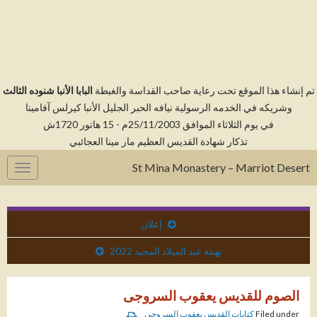
م إنشاء هذا الموقع تحت رعاية صاحب القداسة والغبطة
البابا الأنبا شنوده الثالث
وشريكه في الخدمه الرسولية نيافه الحبر الجليل الأنبا كيرلس آفامينا
في يوم الثلاثاء الموافق 25/11/2003م - 15 هاتور 1720ش
تذكار شهادة القديس العظيم مار مينا العجائبي
St Mina Monastery – Marriot Desert
gation
إعلان
تهنئة عيد الميلاد المجيد 2022
الصوم للقديس يعقوب السروجى
Filed under
كتابات القديس يعقوب السروجى