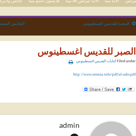
 كيرلس
الأنبا مينا
الأنبا كيرلس آفا مينا
قديسون باسم مينا
كنائس وأديرة 
المحبة للقديس اغسطينوس
التعايش المشت
الصبر للقديس اغسطينوس
Filed under
كتابات القديس اغسطينوس
http://www.stmina.info/pdf/al-sabr.pdf
admin