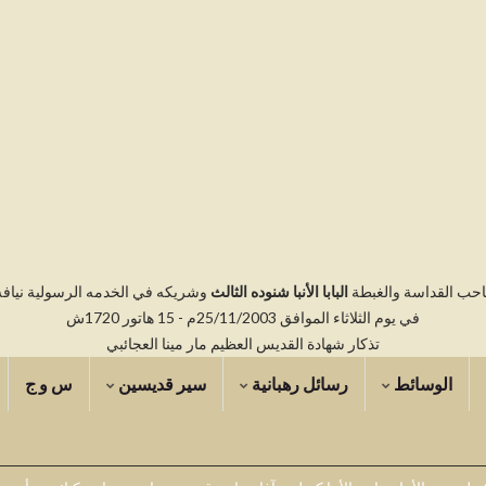
صاحب القداسة والغبطة
البابا الأنبا شنوده الثالث
وشريكه في الخدمه الرسولية نيافه ال
في يوم الثلاثاء الموافق 25/11/2003م - 15 هاتور 1720ش
تذكار شهادة القديس العظيم مار مينا العجائبي
الوسائط
رسائل رهبانية
سير قديسين
س و ج