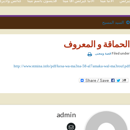
 كيرلس
الأنبا مينا
الأنبا كيرلس آفا مينا
قديسون باسم مينا
كنائس وأديرة 
السيد المسيح
الحماقة و المعروف
Filed under
قصة ومعنى
http://www.stmina.info/pdf/kesa-wa-ma3na-58-al7amaka-wal-ma3rouf.pdf
admin