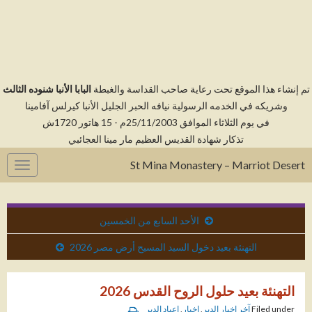
م إنشاء هذا الموقع تحت رعاية صاحب القداسة والغبطة
البابا الأنبا شنوده الثالث
وشريكه في الخدمه الرسولية نيافه الحبر الجليل الأنبا كيرلس آفامينا
في يوم الثلاثاء الموافق 25/11/2003م - 15 هاتور 1720ش
تذكار شهادة القديس العظيم مار مينا العجائبي
St Mina Monastery – Marriot Desert
gation
الأحد السابع من الخمسين
التهنئة بعيد دخول السيد المسيح أرض مصر 2026
التهنئة بعيد حلول الروح القدس 2026
Filed under
آخر اخبار الدير
,
اخبار
,
اعياد الدير