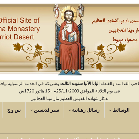
صاحب القداسة والغبطة
البابا الأنبا شنوده الثالث
وشريكه في الخدمه الرسولية نيافه ال
في يوم الثلاثاء الموافق 25/11/2003م - 15 هاتور 1720ش
تذكار شهادة القديس العظيم مار مينا العجائبي
الوسائط
رسائل رهبانية
سير قديسين
س و ج