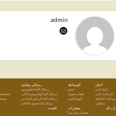
admin
اخبار
الوسائط
رسائل رهبانية
اعياد الدير
فيديو
رسائل الأنبا انطونيوس
آخر اخبار الدير
ملفات صوتية
رسائل البابا تواضروس الثانى
شخصيات 
رسامات أساقفة
ألبوم الصور
رسائل البابا كيرلس السادس
شخصيا
منتقلين
رسائل البابا شنوده الثالث
أت لك
معجزات
البحث
معجزات مار مينا