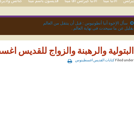
 كيرلس
الأنبا مينا
الأنبا كيرلس آفا مينا
قديسون باسم مينا
كنائس وأديرة 
سأل الإخوة أنبا أنطونيوس : قبل أن ينتقل من العالم
بقليل عن ما سيحدث فى نهاية العالم .
البتولية والرهبنة والزواج للقديس ا
Filed under
كتابات القديس اغسطينوس