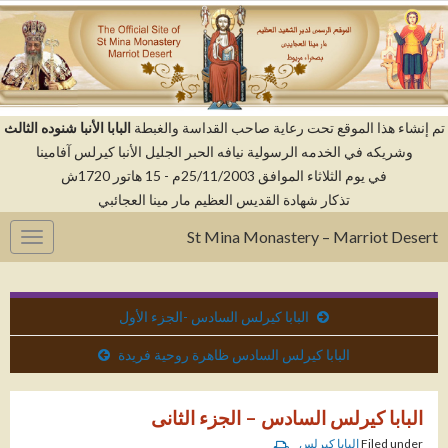
م إنشاء هذا الموقع تحت رعاية صاحب القداسة والغبطة
البابا الأنبا شنوده الثالث
وشريكه في الخدمه الرسولية نيافه الحبر الجليل الأنبا كيرلس آفامينا
في يوم الثلاثاء الموافق 25/11/2003م - 15 هاتور 1720ش
تذكار شهادة القديس العظيم مار مينا العجائبي
St Mina Monastery – Marriot Desert
gation
البابا كيرلس السادس -الجزء الأول
البابا كيرلس السادس ظاهرة روحية فريدة
البابا كيرلس السادس – الجزء الثانى
Filed under
البابا كيرلس