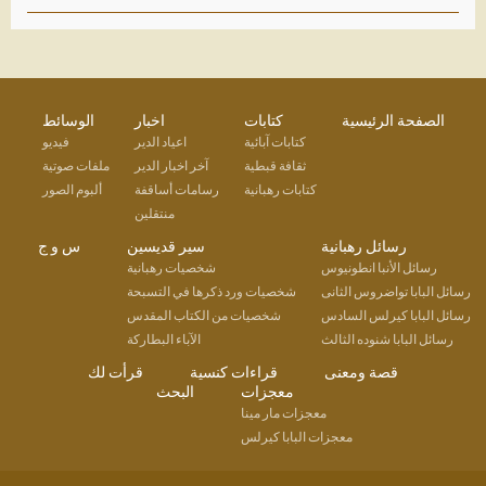
الصفحة الرئيسية
كتابات
اخبار
الوسائط
كتابات آبائية
اعياد الدير
فيديو
ثقافة قبطية
آخر اخبار الدير
ملفات صوتية
كتابات رهبانية
رسامات أساقفة
ألبوم الصور
منتقلين
رسائل رهبانية
سير قديسين
س و ج
رسائل الأنبا انطونيوس
شخصيات رهبانية
رسائل البابا تواضروس الثانى
شخصيات ورد ذكرها في التسبحة
رسائل البابا كيرلس السادس
شخصيات من الكتاب المقدس
رسائل البابا شنوده الثالث
الآباء البطاركة
قصة ومعنى
قراءات كنسية
قرأت لك
معجزات
البحث
معجزات مار مينا
معجزات البابا كيرلس