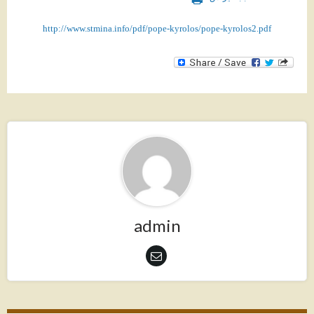
http://www.stmina.info/pdf/pope-kyrolos/pope-kyrolos2.pdf
admin