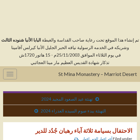
م إنشاء هذا الموقع تحت رعاية صاحب القداسة والغبطة
البابا الأنبا شنوده الثالث
وشريكه في الخدمه الرسولية نيافه الحبر الجليل الأنبا كيرلس آفامينا
في يوم الثلاثاء الموافق 25/11/2003م - 15 هاتور 1720ش
تذكار شهادة القديس العظيم مار مينا العجائبي
St Mina Monastery – Marriot Desert
gation
تهنئة عيد الصعود المجيد 2024
التهنئة ببدء صوم السيده العذراء 2024
الاحتفال بسيامة ثلاثة آباء رهبان جُدُد للدير
Filed under
آخر اخبار الدير
,
اخبار