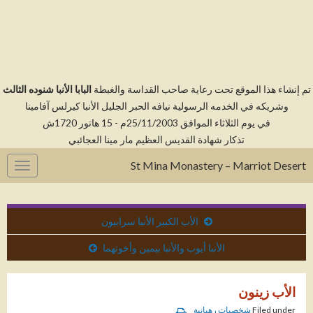
م إنشاء هذا الموقع تحت رعاية صاحب القداسة والغبطة
البابا الأنبا شنوده الثالث
وشريكه في الخدمه الرسولية نيافه الحبر الجليل الأنبا كيرلس آفامينا
في يوم الثلاثاء الموافق 25/11/2003م - 15 هاتور 1720ش
تذكار شهادة القديس العظيم مار مينا العجائبي
St Mina Monastery – Marriot Desert
gation
الأب الكبير الأنبا سرابيون
الأنبا أيوب والأنبا بيمين وأخوتهما
الأب زينون
Filed under
شخصيات رهبانية