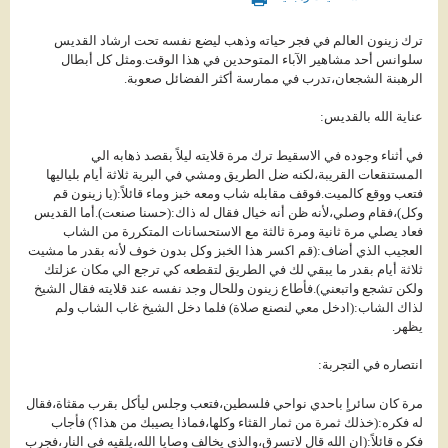
ترك زينون العالم في فجر حياته وذهب ليضع نفسه تحت ارشاد القديس
سلوانس أحد مشاهير الآباء المتوحدين في هذا الوقت.ومثل كل أبطال
الرهبنة الشجعان،تدرب في ممارسة أكثر الفضائل صعوبة.
عناية الله بالقديس:
في أثناء وجوده في الاسقيط ترك مرة قلايته ليلاً بقصد ذهابه الي
المستنقعات القريبة،لكنه ضل الطريق ومشي في البرية ثلاثة أيام بلياليها
فتعب ووقع كالميت.فوقف مقابله شاب ومعه خبز وماء قائلاً:(يا زينون قم
وكل)،فقام وصلي،لأنه ظن أنه خيال فقال له ذاك:(حسنا صنعت).أما القديس
فعاد يصلي مرة ثانية ومرة ثالثة مع الاستحسانات المتكررة من الشاب
العجيب الذي أضاف:(قم اكسر هذا الخبز وكل بدون خوف لأنه بقدر ما مشيت
ثلاثة أيام بقدر ما يبقي لك في الطريق لتقطعه كي ترجع الي مكان عزلتك
ولكن تشجع واتبعني).فأطاع زينون وللحال وجد نفسه عند قلايته فقال الشيخ
لذاك الشاب:(ادخل معي لنصنع صلاة) فلما دخل الشيخ غاب الشاب ولم
يظهر.
انتصاره في التجربة:
مرة كان سائراٍ باحدي نواحي فلسطين،فتعب وجلس ليأكل بقرب مقثاة،فقال
له فكره:(خذلك ثمرة من ثمار القثاء وكلها،فماذا يصيبك من هذا؟) فأجاب
فكره قائلاً:(ان الله قال لاتسرق،والذي يخالف وصايا الله،يلقيه في النار،فجرب