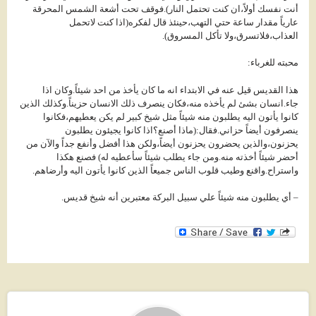
أنت نفسك أولاً،ان كنت تحتمل النار).فوقف تحت أشعة الشمس المحرقة
عارياً مقدار ساعة حتي التهب،حينئذ قال لفكره(اذا كنت لاتحمل
العذاب،فلاتسرق،ولا تأكل المسروق).
محبته للغرباء:
هذا القديس قيل عنه في الابتداء انه ما كان يأخذ من احد شيئاً.وكان اذا
جاء.انسان بشئ لم يأخذه منه،فكان ينصرف ذلك الانسان حزيناً.وكذلك الذين
كانوا يأتون اليه يطلبون منه شيئاً مثل شيخ كبير لم يكن يعطيهم،فكانوا
ينصرفون أيضاً حزاني.فقال:(ماذا أصنع؟اذا كانوا يجيئون يطلبون
يحزنون،والذين يحضرون يحزنون أيضاً،ولكن هذا أفضل وأنفع جداً والآن من
أحضر شيئاً أخذته منه.ومن جاء يطلب شيئاً سأعطيه له) فصنع هكذا
واستراح.واقنع وطيب قلوب الناس جميعاً الذين كانوا يأتون اليه وأرضاهم.
– أي يطلبون منه شيئاً علي سبيل البركة معتبرين أنه شيخ قديس.