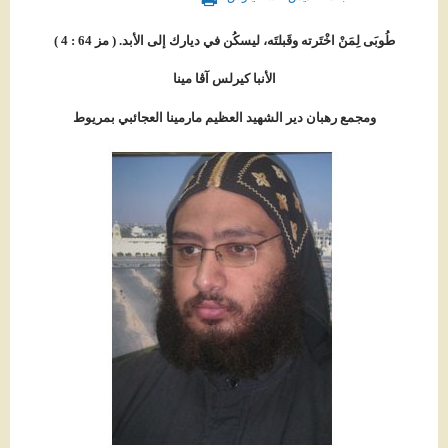
طُوبَى لِمَنْ اخْتَرته وقَبلتَه، ليسكُن في ديارك إلى الأبد. ( مز 64 : 4 )
الأنبا كيرلس آڤا مينا
ومجمع رهبان دير الشهيد العظيم مارمينا العجائبي بمريوط