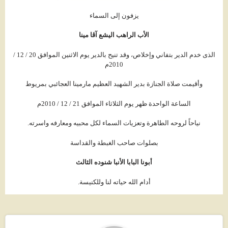
يزفون إلى السماء
الأب الراهب اليشع
آڤا
مينا
الذى خدم الدير بتفاني وإخلاص، وقد تنيح بالدير يوم الاثنين الموافق 20 / 12 /
2010م
وأقيمت صلاة الجنازة بدير الشهيد العظيم مارمينا العجائبي بمريوط
الساعة الواحدة ظهر يوم الثلاثاء الموافق 21 / 12 / 2010م
نياحاً لروحه الطاهرة وتعزيات السماء لكل محبيه ومعارفه واسرته.
بصلوات صاحب الغبطة والقداسة
أبونا البابا الأنبا شنوده الثالث
أدام الله حياته لنا وللكنيسة.