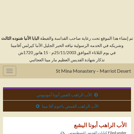
م إنشاء هذا الموقع تحت رعاية صاحب القداسة والغبطة
البابا الأنبا شنوده الثالث
وشريكه في الخدمه الرسولية نيافه الحبر الجليل الأنبا كيرلس آفامينا
في يوم الثلاثاء الموافق 25/11/2003م - 15 هاتور 1720ش
تذكار شهادة القديس العظيم مار مينا العجائبي
St Mina Monastery – Marriot Desert
gation
الأب الراهب القس أبونا أمونيوس
الأب الراهب القمص باخوم آفا مينا
الأب الراهب أبونا اليشع
Filed under
كتابات القديس اغسطينوس