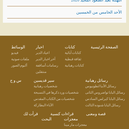
التهنئة بعيد الصعود المجيد 2026
الأحد الخامس من الخمسين
الصفحة الرئيسية
كتابات
اخبار
الوسائط
كتابات آبائية
اعياد الدير
فيديو
ثقافة قبطية
آخر اخبار الدير
ملفات صوتية
كتابات رهبانية
رسامات أساقفة
ألبوم الصور
منتقلين
رسائل رهبانية
سير قديسين
س و ج
رسائل الأنبا انطونيوس
شخصيات رهبانية
رسائل البابا تواضروس الثانى
شخصيات ورد ذكرها في التسبحة
رسائل البابا كيرلس السادس
شخصيات من الكتاب المقدس
رسائل البابا شنوده الثالث
الآباء البطاركة
قصة ومعنى
قراءات كنسية
قرأت لك
معجزات
البحث
معجزات مار مينا