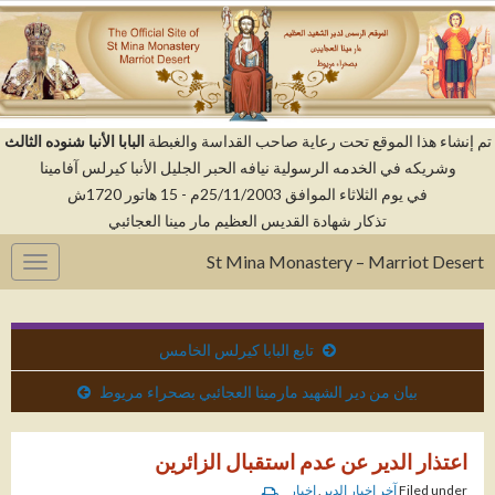
م إنشاء هذا الموقع تحت رعاية صاحب القداسة والغبطة
البابا الأنبا شنوده الثالث
وشريكه في الخدمه الرسولية نيافه الحبر الجليل الأنبا كيرلس آفامينا
في يوم الثلاثاء الموافق 25/11/2003م - 15 هاتور 1720ش
تذكار شهادة القديس العظيم مار مينا العجائبي
St Mina Monastery – Marriot Desert
gation
تابع البابا كيرلس الخامس
بيان من دير الشهيد مارمينا العجائبي بصحراء مريوط
اعتذار الدير عن عدم استقبال الزائرين
Filed under
آخر اخبار الدير
,
اخبار