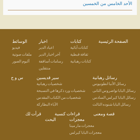
الأحد الخامس من الخمسين
الصفحة الرئيسية
كتابات
اخبار
الوسائط
كتابات آبائية
اعياد الدير
فيديو
ثقافة قبطية
آخر اخبار الدير
ملفات صوتية
كتابات رهبانية
رسامات أساقفة
ألبوم الصور
منتقلين
رسائل رهبانية
سير قديسين
س و ج
رسائل الأنبا انطونيوس
شخصيات رهبانية
رسائل البابا تواضروس الثانى
شخصيات ورد ذكرها في التسبحة
رسائل البابا كيرلس السادس
شخصيات من الكتاب المقدس
رسائل البابا شنوده الثالث
الآباء البطاركة
قصة ومعنى
قراءات كنسية
قرأت لك
معجزات
البحث
معجزات مار مينا
معجزات البابا كيرلس