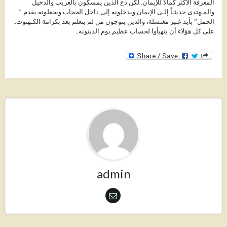
المعرفة الأكثر كمالاَ للإيمان. لكن دع الذين يمسكون بالغريب والدخيل
والمـهتدى حديثـاً إلـى الإيمان ويدخلونه إلى داخل الحجاب ويجعلونه يقدم ”
الحمل” بأيد غـير مغتسلة، والذين يتوجون من لم يتعلم بعد بكرامة الكـهنوت..
على كل هؤلاء أن يتهيأوا لحساب عظيم يوم الدينونة..
admin