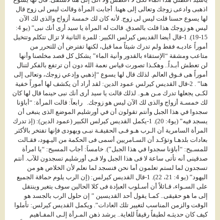
اذهبى وادعى زوجك وتعالى إلى ههنا. أجابت المرأة وقالت ليس لى زوج قال
لها يسوع حسنا قلت ليس لى زوج. لأنه كان لك خمسة أزواج والذى لك الآن
ليس هو زوجك هذا قلت بالصدق. قالت له المرأة يا سيد أرى أنك نبى” (يو 4:
15-19). 1-قال أيضا القديس كيرلس الكبير: للمرة الثانية لا تزال تتكلم وتتخيل
أموراً عاديـه فقط ولم تدرك شيئاً مما قيل، لكنها تفترض أن للتحرر من
متاعب ومشقة “الإستقاء بالقدور وأنية الماء” يشكل كل قصد مخلصنا وأنها
لن تعطش أبـداً.. وهكـذا تصورت قياس نعمة الله دون أن ترتفع بالفكر لتنال
أموراً هى فـوق العالم. لذلك قال لها يسوع “إذهبي وإدعي زوجك، وتعالى إلى
هنا” . 2-قال القديس كيرلس عمود الدين: لقد أراد أن يكشف لها أموراً خفية
لكـى يجعلها تدرك مـن هـو.. لذلك قالت يا سيد أرى أنك نبى حينما قال لها كان
لك خمسـة أزواج والذى لك الآن ليس هو زوجك. رابعآ: قالت المرأة: “أباؤنا
سجدوا في هذا الجبل وأنتم تقولون أن في أورشليم الموضع الذى ينبغى أن
يسجد فيه” (يو4: 20). 1-يكمل القديس كيرلس الكبير (عمود الدين): (إذ تدرك
المرأة السامرية أن الـرب هـو فـى الحقيقـة نبـى ويهودى فإنها تفتخر بالأكثر
بعادات بلدهـا وتؤكـد أن السـامريين أسمى فى الحكمة من اليـهود، فقـالت
للمسـيح: “أباؤنا سجدوا في هذا الجبل”). خامساَ: أجاب المسيح: “يا امرأة
صدقينى أنه تأتى ساعة لا فى هذا الجبل ولا فـى أورشليم تسجدون للآب. أنتم
تسجدون لما لستم تعلمون أما نحن فنسجد لما نعلم لأن الخلاص هو من
اليهود” (يو 4: 21، 22). 1-قال القديس كيرلس: (إن الرب يلوم حماقة الجميع
على السـواء، قـائلاً أن أسـلوب العبإدة فى كلا الحالين سوف يتغير وينتقل
إلى ما هو حقيقى.. كمـا يقول أحد القديسين ” إن حلول الرب بالجسد هو
الوقت والزمن المناسب لتغيير تلك العادات”. ويكمل القديس كيرلس: تأملوا
كيف كان حديثـه لطيفاً رقيقاً للغاية.. يرشد ذهن المـرأة إلـى المفـاهيم