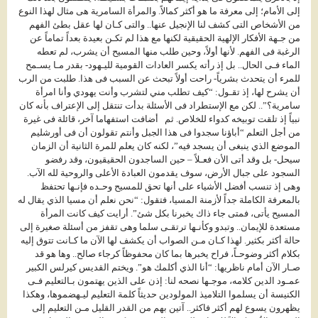
إلى الأمام؛ إلى معرفة ما هو أكثر كمالاً. والمرأة السامرية هى مثال لهذا النوع
من الأشخاص التى كشف لنا الإنجيل عنها.. والتى كـان لها عقل بطئ الفهم
من جـهة الأفكار الإلهية الحقيقية لكنها مع هذا لم تكـن بعيدة بعداً تماماً عن
الرغبة فى الفهم. لأنها أولاً، وحين طلب منها المسيح أن يشرب، لم تعطه
الماء فـى الحال.. بل إذ رأته يكسر العادات القومية لليـهود- بقدر مـا يسـمح
للمرء أن يتحدث بشرياً- راحت أولاً تبحث عن السبب فى هذا. طلبت من الرب
أن يشرح لها، إذ تقـول: “كيف تطلب مني لتشرب وأنت يهودي وأنا امرأة
سامرية؟”.. لكن مع الإستطراد فى الأسئلة بدأت تنتقل إلى الإعتراف بأنه كان
نبياً إذ تلقت توبيخه كدواء للخلاص. ثم أضافت استفهاما آخر، قائلة فى غيرة
من أجل التعلم “أباؤنا سجدوا فى هذا الجبل وأنتم تقولون أن فى أورشليم
الموضع الذي ينبغى أن يسجد فيه”، لكنه كان يعلم للمرة الثانية أن الزمان
سيحل- بل وقد أتى الأن فعـلاً – حين الساجدون الحقيقيون، وقد رفضو
السجود على جبال الأرض، سوف يقدمون العبادة الأعلى والروحية لله الآب.
وهى إذ تنسب أفضل الأشياء على أنها تحق للمسيح وحـده فإنـها تحتفظ
بالمعرفة الكاملة جداً لأزمنة المسيا، فتقول: “نحن نعلم أن مسيا الذي يقال له
المسيح يأتى، فمتى جاء ذاك يخبرنا بكل شئ”. أرايت كيف كانت المرأة
مستعدة للإيمان.. وتبدو وكأنـها ترتقـى سلما وهى تقفز من أسئلة صغيرة إلى
حالة أكثر بكثير. لهذا كـان مـن الصواب أن يكشف لها الآن ما كـانت تتوق إليه
بكلام أكثر وضوحـاً، فراح يخبرها بما كان محفوظاً كرجاء صالح.. وها هو قد
صـار الآن أمام ناظريها: “أنا الذي أكلمك هو”. ويختم القديس كيرلس الكبير
عمـود الدين كلامه، موجـها نصحه لنا: إذن على الذين يهتمون بـالتعليم فـى
الكنيسة أن يسلموا التلاميذ المولودين حديثاً كلمة التعليم ليـهضموها، وهكذا
يظهرون يسوع لهم أكثر فاكثر.. آتين بهم من القدر القليل مـن التعليم إلى