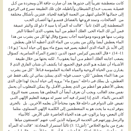
كانت متعطشة تقريباً إلى جذورها بعد أن صارت جافة الآن ومجردة من كـل
فضيلـة بسـبب خـداع الشيطان وأباطيله، فإن تلك الطبيعة تسرع فى الرجوع
إلى جمالـها الأصلي لتنهل من النعمة الواهبة للحياة.. فتتزين بأشكال مختلفة
من الصالحات، وتمتد فروعها بالفضائل فتنمـو لـها أغصـان الحـب
المتعطشة إلى الله). ثانياً : “قالت له المرأة يا سيد لا دلو لك والبئر عميقة
فمن أين لك الماء الحى. العلك أعظم من أبينا يعقوب الذى أعطانا البئر
وشرب منها هو وبنوه ومواشيه أجاب يسوع وقال لها كل من يشرب من هذا
الماء يعطش أيضا. ولكن من يشرب من الماء الذى أعطيه أنا فلن يعطش
إلى الأبد بل الماء الذى أعطيه يصير فيه ينبوع ماء ينبع إلى حياة أبدية” (يو 14:
11- 14). • قال القديس كيرلس عمود الدين: (تقترح المرأة السامرية، كسؤال
يصعب اجابته ألعلك أعظم مـن أبينا يعقوب؟.. لكنه يحثها من خلال طبيعة
الأشـياء أن تقبلـه هـو الذى فوق الجميع، لذا يكشف أن شتان الفارق الذى لا
يقـارن بيـن الحياة الروحية والمياه العادية الملموسة قـائلأ: “كل من يشرب
من هذا الماء يعطش” لكن- حسب قوله- الذى يمتلئ بمائي لن يكف فقط عن
العطش، بل يملك فى داخله “ينبوع ماء” يرويه إلى حياة أبدية). لهذا فإن الذى
يعطى الأعظم هو أعظم من الذى يعطـى الأقـل..ولا يمكن للمغلوب أن يحمل
نفس مجد الغالب. ويجب أن نعرف أيضاً أن المخلص هنا يسمى نعمة الروح
القـدس بالماء.. الذى إذا إشترك فيه أحد تصير له موهبة التعليم الإلهى التـى
تفيض على الدوام فى داخله فلا يعود محتاجاً لأن يعلمه الآخرين.. بل بالحرى
يتوفر لديـه ما يحث هو به المتعطشين إلى الكلمـة الإلهى السماوى، مثلما
كان البعض- وما يزالون- فى هذه الحياة الحاضرة على الأرض.. كالأنبياء
والرسل وورثتهم فى الخدمة الرسولية الذين كتب عنهم “فتستقون مياها
بفرح من ينابيع الخلاص” (أش12 :3) ثالثاً:استمرار المحادثة: “قالت له المرأة
ياسيد أعطني هذا الماء لكى لا أعطش ولا آتى إلى هنا لأستقى. قال لها يسوع