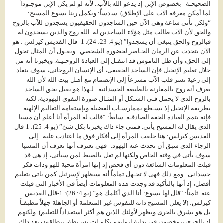
الصحيحـة بخصوص الإبن إذ يدعو الله بالآب.. لأنه لو لم يكن الإبن موجـوداً
لما أمكن معرفة الآب على الإطلاق). سادساً: ويكمل ربنا يسوع المسيح:
“ولكن تأتى ساعة وهى الآن حين الساجدون الحقيقيون يسجدون للآب بالروح
والحق لأن الآب طالب مثل هؤلاء الساجدين له. الله روح والذين يسجدون له
فبالروح والحق ينبغى أن يسجدوا” (يو 4: 23، 24). 1- قال القديس كيرلس : هو
الآن يتحدث عن الزمان الحـاضر لحضوره الشخصي.. ويقـول أن المثال تحول
إلى الحق، وأن ظل الناموس قد انتقـل إلي العبادة الروحـيـة. ويخبرنا أنه من
خلال تعليم الإنجيل فإن الساجد الحقيقى، أى الإنسان الروحانى، سوف ينقاد
إلى رعية تسر قلب الآب مسرعاً إلى الإنضمام مع أهـل بيت الله لأن الله
يعرف أنه روح بالمقارنة بالطبيعة الجسدانية.. لـهذا هو يقبل بحق الساجد
بالروح الذى لا يحمل فـى الشـكل أو المثـال صورة التقوى اليهودية، لكنه
بطريقة الإنجيل إذ يسـطع بممارسـات الفضيلة وبإستقامة التعاليم الإلهية
فإنه يتمم العبادة الحقة الصادقـة. سابعاً: “قالت له المرأة أنا أعلم أن مسيا
الذى يقال له المسيح يأتى. فمتى جاء ذاك يخبرنا بكل شئ” (يو 4: 25): 1-قال
القديس كيرلس: هنا حلقت المرأة إلى أفكار فوق ما اعتادت عليه.. إلى
الرجاء الذى سبق أن تحدث عنه اليهود. فهى تعترف أنها تعرف أن المسيا
سوف يأتى في وقته الخاص ولكنها لم تقل بالضبط لمن سيأتى، إذ هى قد
قبلت المعلومات الشائعة دون أى فحص إذ إنها امرأة محبة للهو وذات فكر
جسدانى.. ومع ذلك فهى لا تجـهل تماماً أنه سيظهر لإسرئيل كمن ياتى بتعليم
أفضل، إذ أنها بالتأكيد قد وجدت هذه المعلومات أيضاً فى الأخبار التى قيلت
عنه. ثامناً: “قال لها يسوع: أنا الذي أكلمك هو” (يو 4: 26): 1-قال القديس
كيرلس: (لا يعلن المسيح ذاته للنفوس غير المتعلمة أو الجاهلة جهلاً مطبقـاً
بل هو يشرق بالحرى ويظهر لأولئك الذين هم أكثر استعداداً للتعليم). ولكنهم
إذ بالحرى يتمخضون فى بداية إيمانهم بكلمـات بسـيطة، ينطلقون بعد ذلك