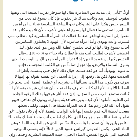
أولاً: “فأتى إلى مدينة من السامرة يقال لها سوخار بقرب الضيعة التى وهبها
يعقوب ليوسف إبنه. وكانت هناك بئر يعقوب فإذ كان يسوع قد تعب من
السفر جلس هكذا على البئر وكان نحو الساعة السادسة فجاءت امرأة من
السامرة لتستقى ماء فقال لها يسوع اعطينى لأشرب. لأن تلاميذه كانوا قد
مضوا إلى المدينة ليبتاعوا طعاما. فقالت له المرأة السامرية كيف تطلب منى
لتشرب وأنت يهودى وأنـا امرأة سامرية لأن اليهود لا يعاملون السامريين.
أجاب يسوع وقال لها لو كنت تعلمين عطية الله ومن هو الذى يقول لك
اعطينى لأشرب لطلبت أنت منه فأعطاك ماء حيا” (يو 4: 5- 10). 1-قال
القديس كيرلس عمود الدين: إذ لا تدرك المرأة جوهر الإبـن الوحيـد، الـذى
يفـوق السـماء والأرض، وإذ تجهل تماماً من هو الكلمة المتجسـد، فإنـها
تدعـوه يهودياً.. أما هو فقد صمت حيال ذلك لأجل حتي يمسـك بأطراف
الحديث معها. لكن هل رفعها إلى إدراك أسمى عن نفسه بقوله لها إنـها لا
تعرف من يكون هذا الـذى يسـألها أن يشرب، أو عظمة النعمة التى تنجم عن
العطايا الإلهية.. لأنها لو كـانت تعـرف ما احتملت أن تتخلف عن خدمته، لأنها
كـانت ستمنع الـرب مـن السؤال، إذن فقد أثار هو فيها بذلك الرغبة الجادة
فى التعليم. تأملوه الآن كيف يدير دفة حديثه بمهارة، وبدون أى تفاخر.. فـهو
يقول أنه الله لكن رغم هذا كانت المرأة بطيئة فى الفهم.. ولكـى يجعلها
تتعجب لعطية الله قدم نفسه إليها بانه الواهب للنعمة. لأنه إن كان يقول: “لو
تعلمين عطية الله ومن هو هذا الذى يكلمك لطلبت أنت منه فأعطاك ماء حيا”
.. فلمن يليق بنا أن نقدم ما يناسـب الله؟..س للذى هو بالطبيعة الله؟ • وعن
الماء الحى.. يكمل القديس كيرلس عمود الدين قائلاً: (إنه يسمى الموهبة
المحيية التى للروح القدس: المـاء الحـى.. حيث الطبيعة البشرية وحدها، وإن