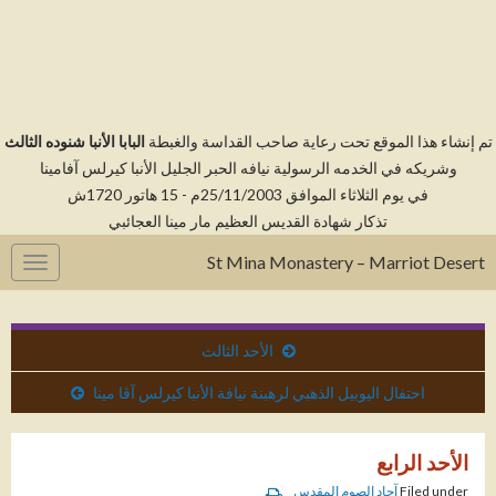
م إنشاء هذا الموقع تحت رعاية صاحب القداسة والغبطة
البابا الأنبا شنوده الثالث
وشريكه في الخدمه الرسولية نيافه الحبر الجليل الأنبا كيرلس آفامينا
في يوم الثلاثاء الموافق 25/11/2003م - 15 هاتور 1720ش
تذكار شهادة القديس العظيم مار مينا العجائبي
St Mina Monastery – Marriot Desert
gation
الأحد الثالث
احتفال اليوبيل الذهبي لرهبنة نيافة الأنبا كيرلس آڤا مينا
الأحد الرابع
Filed under
آحاد الصوم المقدس